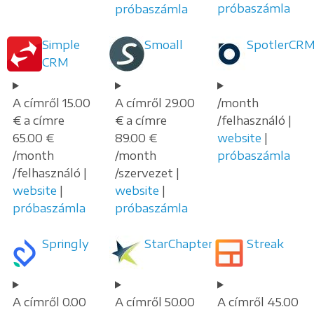
próbaszámla
próbaszámla
Simple
Smoall
SpotlerCR
CRM
A címről 15.00
A címről 29.00
/month
€ a címre
€ a címre
/felhasználó |
65.00 €
89.00 €
website
|
/month
/month
próbaszámla
/felhasználó |
/szervezet |
website
|
website
|
próbaszámla
próbaszámla
Springly
StarChapter
Streak
A címről 0.00
A címről 50.00
A címről 45.00