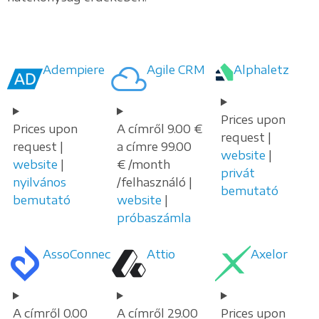
Adempiere
Agile CRM
Alphaletz
Prices upon
Prices upon
A címről 9.00 €
request |
request |
a címre 99.00
website
|
website
|
€ /month
privát
nyilvános
/felhasználó |
bemutató
bemutató
website
|
próbaszámla
AssoConnect
Attio
Axelor
A címről 0.00
A címről 29.00
Prices upon