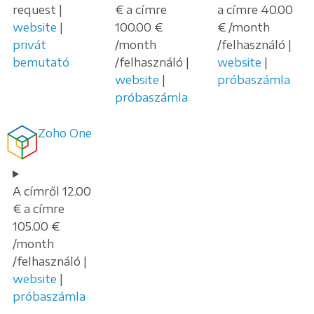
request |
€ a címre
a címre 40.00
website
|
100.00 €
€ /month
privát
/month
/felhasználó |
bemutató
/felhasználó |
website
|
website
|
próbaszámla
próbaszámla
Zoho One
A címről 12.00
€ a címre
105.00 €
/month
/felhasználó |
website
|
próbaszámla