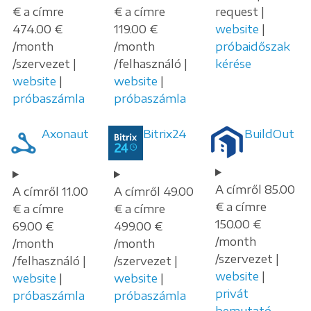
€ a címre
€ a címre
request |
474.00 €
119.00 €
website
|
/month
/month
próbaidőszak
/szervezet |
/felhasználó |
kérése
website
|
website
|
próbaszámla
próbaszámla
Axonaut
Bitrix24
BuildOut
A címről 85.00
A címről 11.00
A címről 49.00
€ a címre
€ a címre
€ a címre
150.00 €
69.00 €
499.00 €
/month
/month
/month
/szervezet |
/felhasználó |
/szervezet |
website
|
website
|
website
|
privát
próbaszámla
próbaszámla
bemutató