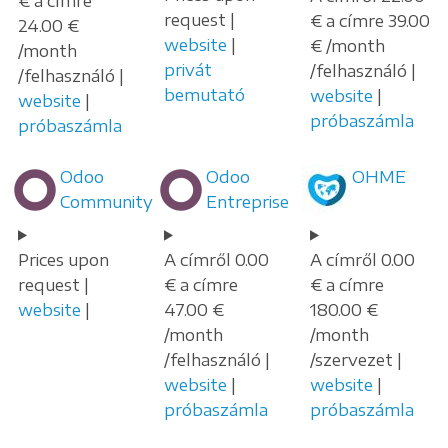
€ a címre
request |
€ a címre 39.00
24.00 €
website
|
€ /month
/month
privát
/felhasználó |
/felhasználó |
bemutató
website
|
website
|
próbaszámla
próbaszámla
Odoo
Odoo
OHME
Community
Entreprise
Prices upon
A címről 0.00
A címről 0.00
request |
€ a címre
€ a címre
website
|
47.00 €
180.00 €
/month
/month
/felhasználó |
/szervezet |
website
|
website
|
próbaszámla
próbaszámla