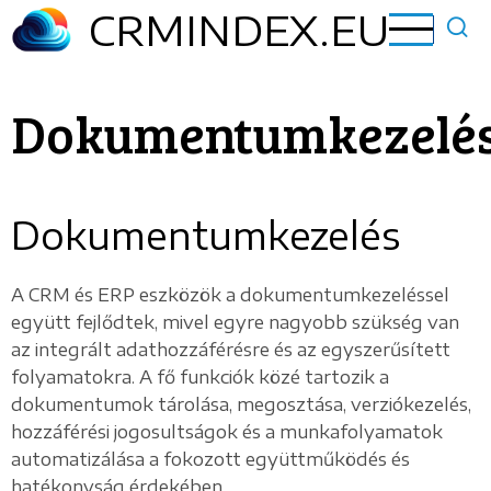
Ugrás
CRMINDEX.EU
a
tartalomra
Dokumentumkezelé
Dokumentumkezelés
A CRM és ERP eszközök a dokumentumkezeléssel
együtt fejlődtek, mivel egyre nagyobb szükség van
az integrált adathozzáférésre és az egyszerűsített
folyamatokra. A fő funkciók közé tartozik a
dokumentumok tárolása, megosztása, verziókezelés,
hozzáférési jogosultságok és a munkafolyamatok
automatizálása a fokozott együttműködés és
hatékonyság érdekében.