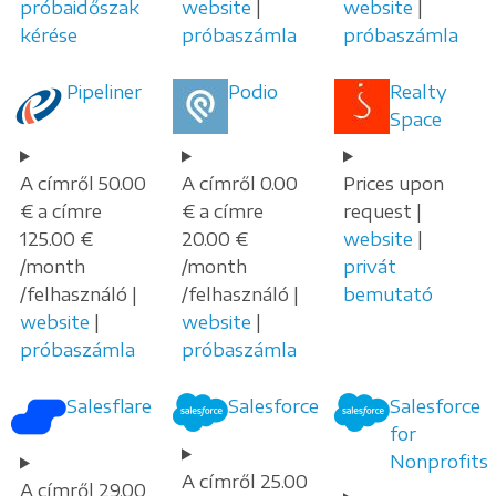
próbaidőszak
website
|
website
|
kérése
próbaszámla
próbaszámla
Pipeliner
Podio
Realty
Space
A címről 50.00
A címről 0.00
Prices upon
€ a címre
€ a címre
request |
125.00 €
20.00 €
website
|
/month
/month
privát
/felhasználó |
/felhasználó |
bemutató
website
|
website
|
próbaszámla
próbaszámla
Salesflare
Salesforce
Salesforce
for
Nonprofits
A címről 25.00
A címről 29.00