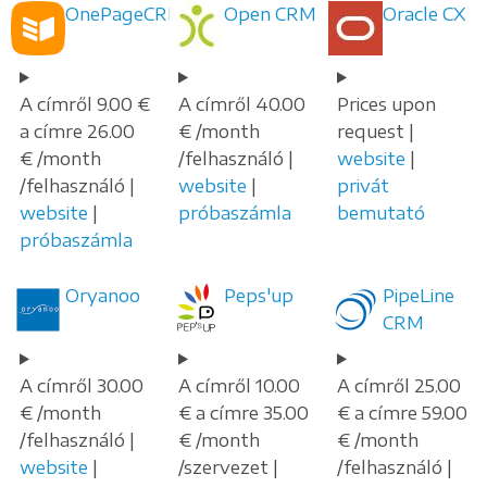
OnePageCRM
Open CRM
Oracle CX
A címről 9.00 €
A címről 40.00
Prices upon
a címre 26.00
€ /month
request |
€ /month
/felhasználó |
website
|
/felhasználó |
website
|
privát
website
|
próbaszámla
bemutató
próbaszámla
Oryanoo
Peps'up
PipeLine
CRM
A címről 30.00
A címről 10.00
A címről 25.00
€ /month
€ a címre 35.00
€ a címre 59.00
/felhasználó |
€ /month
€ /month
website
|
/szervezet |
/felhasználó |