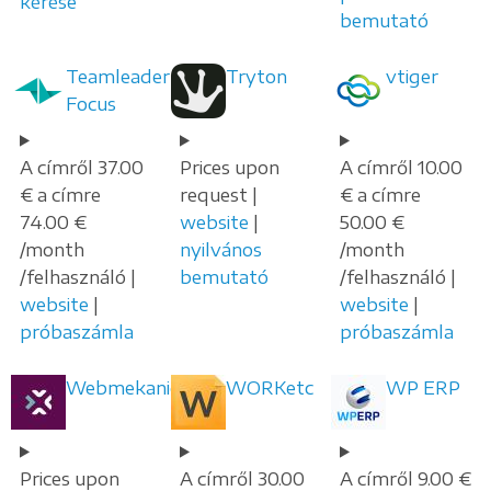
kérése
bemutató
Teamleader
Tryton
vtiger
Focus
A címről 37.00
Prices upon
A címről 10.00
€ a címre
request |
€ a címre
74.00 €
website
|
50.00 €
/month
nyilvános
/month
/felhasználó |
bemutató
/felhasználó |
website
|
website
|
próbaszámla
próbaszámla
Webmekanic
WORKetc
WP ERP
Prices upon
A címről 30.00
A címről 9.00 €