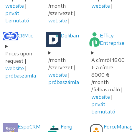
website
|
/month
website
|
privát
/szervezet |
bemutató
website
|
CRM.io
Dolibarr
Efficy
Entreprise
Prices upon
/month
A címről 18.00
request |
/szervezet |
€ a címre
website
|
website
|
80.00 €
próbaszámla
próbaszámla
/month
/felhasználó |
website
|
privát
bemutató
EspoCRM
Feng
ForceManag