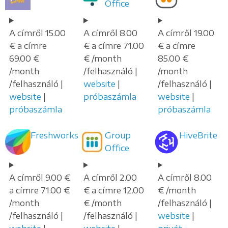
Office
A címről 15.00
A címről 8.00
A címről 19.00
€ a címre
€ a címre 71.00
€ a címre
69.00 €
€ /month
85.00 €
/month
/felhasználó |
/month
/felhasználó |
website
|
/felhasználó |
website
|
próbaszámla
website
|
próbaszámla
próbaszámla
Freshworks
Group
HiveBrite
Office
A címről 9.00 €
A címről 2.00
A címről 8.00
a címre 71.00 €
€ a címre 12.00
€ /month
/month
€ /month
/felhasználó |
/felhasználó |
/felhasználó |
website
|