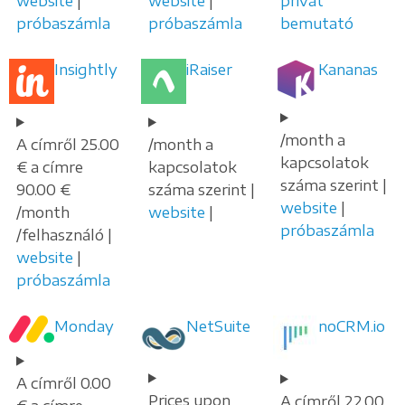
website
|
website
|
privát
próbaszámla
próbaszámla
bemutató
Insightly
iRaiser
Kananas
/month a
A címről 25.00
/month a
kapcsolatok
€ a címre
kapcsolatok
száma szerint |
90.00 €
száma szerint |
website
|
/month
website
|
próbaszámla
/felhasználó |
website
|
próbaszámla
Monday
NetSuite
noCRM.io
A címről 0.00
Prices upon
A címről 22.00