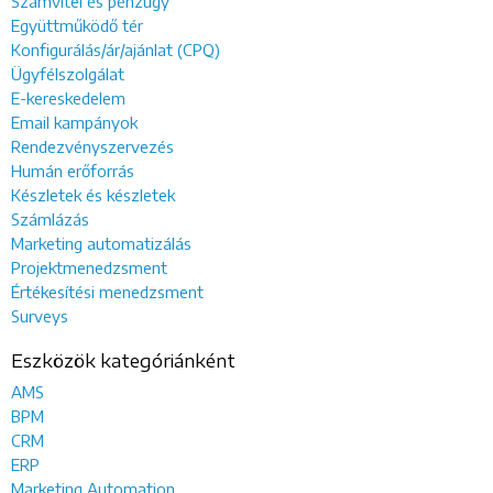
Számvitel és pénzügy
Együttműködő tér
Konfigurálás/ár/ajánlat (CPQ)
Ügyfélszolgálat
E-kereskedelem
Email kampányok
Rendezvényszervezés
Humán erőforrás
Készletek és készletek
Számlázás
Marketing automatizálás
Projektmenedzsment
Értékesítési menedzsment
Surveys
Eszközök kategóriánként
AMS
BPM
CRM
ERP
Marketing Automation