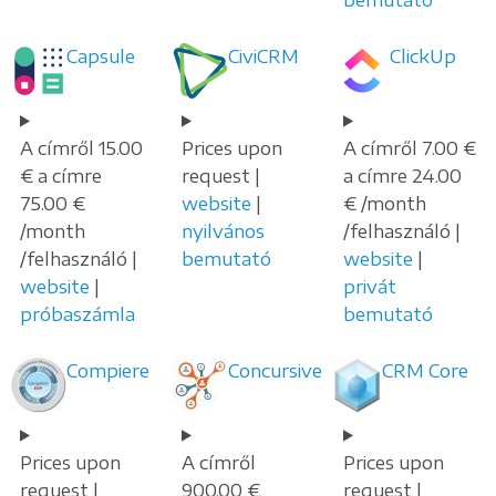
Capsule
CiviCRM
ClickUp
A címről 15.00
Prices upon
A címről 7.00 €
€ a címre
request |
a címre 24.00
75.00 €
website
|
€ /month
/month
nyilvános
/felhasználó |
/felhasználó |
bemutató
website
|
website
|
privát
próbaszámla
bemutató
Compiere
Concursive
CRM Core
Prices upon
A címről
Prices upon
request |
900.00 €
request |