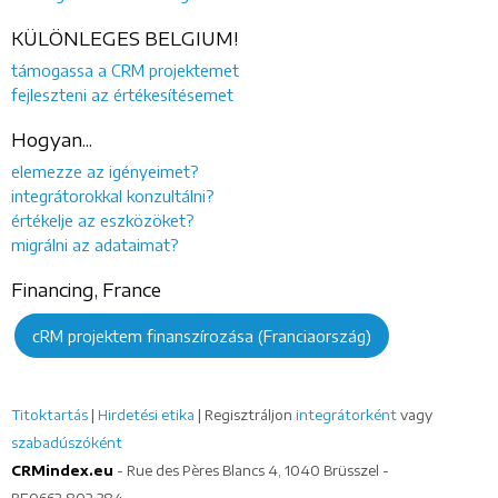
KÜLÖNLEGES BELGIUM!
támogassa a CRM projektemet
fejleszteni az értékesítésemet
Hogyan...
elemezze az igényeimet?
integrátorokkal konzultálni?
értékelje az eszközöket?
migrálni az adataimat?
Financing, France
cRM projektem finanszírozása (Franciaország)
Titoktartás
|
Hirdetési etika
| Regisztráljon
integrátorként
vagy
szabadúszóként
CRMindex.eu
- Rue des Pères Blancs 4, 1040 Brüsszel -