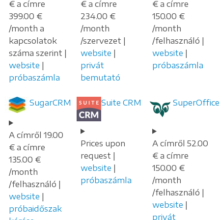
€ a címre
€ a címre
€ a címre
399.00 €
234.00 €
150.00 €
/month a
/month
/month
kapcsolatok
/szervezet |
/felhasználó |
száma szerint |
website
|
website
|
website
|
privát
próbaszámla
próbaszámla
bemutató
SugarCRM
Suite CRM
SuperOffice
A címről 19.00
Prices upon
A címről 52.00
€ a címre
request |
€ a címre
135.00 €
website
|
150.00 €
/month
próbaszámla
/month
/felhasználó |
/felhasználó |
website
|
website
|
próbaidőszak
privát