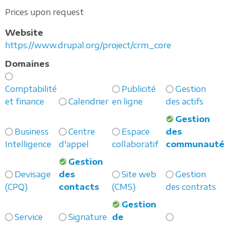
Prices upon request
Website
https://www.drupal.org/project/crm_core
Domaines
Comptabilité
Publicité
Gestion
et finance
Calendrier
en ligne
des actifs
Gestion
Business
Centre
Espace
des
Intelligence
d'appel
collaboratif
communauté
Gestion
Devisage
des
Site web
Gestion
(CPQ)
contacts
(CMS)
des contrats
Gestion
Service
Signature
de