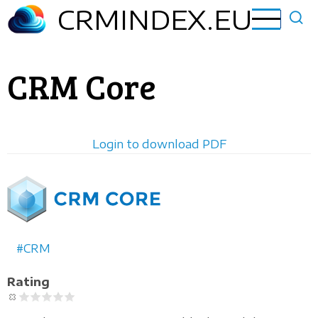
Aller
CRMINDEX.EU
au
contenu
principal
CRM Core
Login to download PDF
Horizontal
logo
CRM
Rating