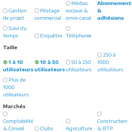
Médias
Abonnement
Gestion
Pilotage
sociaux &
&
de projet
commercial
omni-canal
adhésions
Suivi du
temps
Enquêtes
Téléphonie
Taille
250 à
1 à 10
10 à 50
50 à 250
1000
utilisateurs
utilisateurs
utilisateurs
utilisateurs
Plus de
1000
utilisateurs
Marchés
Comptabilité
Construction
& Conseil
Clubs
Agriculture
& BTP