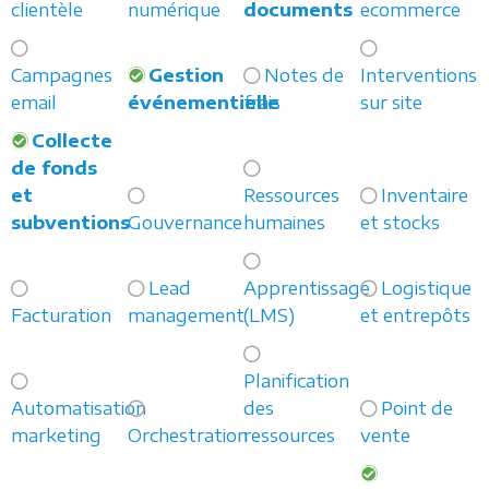
clientèle
numérique
documents
ecommerce
Campagnes
Gestion
Notes de
Interventions
email
événementielle
frais
sur site
Collecte
de fonds
et
Ressources
Inventaire
subventions
Gouvernance
humaines
et stocks
Lead
Apprentissage
Logistique
Facturation
management
(LMS)
et entrepôts
Planification
Automatisation
des
Point de
marketing
Orchestration
ressources
vente