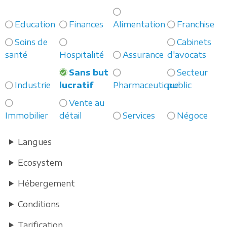
Education
Finances
Alimentation
Franchise
Soins de
Cabinets
santé
Hospitalité
Assurance
d'avocats
Sans but
Secteur
Industrie
lucratif
Pharmaceutique
public
Vente au
Immobilier
détail
Services
Négoce
Langues
Ecosystem
Hébergement
Conditions
Tarification