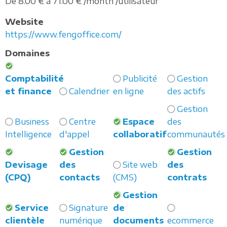
De 8.00 € à 71.00 € /month /utilisateur
Website
https://www.fengoffice.com/
Domaines
Comptabilité
Publicité
Gestion
et finance
Calendrier
en ligne
des actifs
Gestion
Business
Centre
Espace
des
Intelligence
d'appel
collaboratif
communautés
Gestion
Gestion
Devisage
des
Site web
des
(CPQ)
contacts
(CMS)
contrats
Gestion
Service
Signature
de
clientèle
numérique
documents
ecommerce