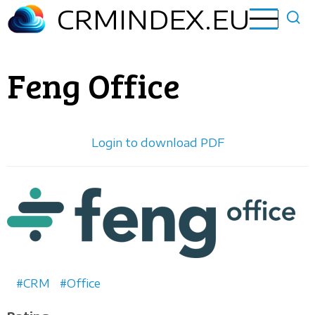
Aller
CRMINDEX.EU
au
contenu
principal
Feng Office
Login to download PDF
Horizontal
logo
CRM
Office