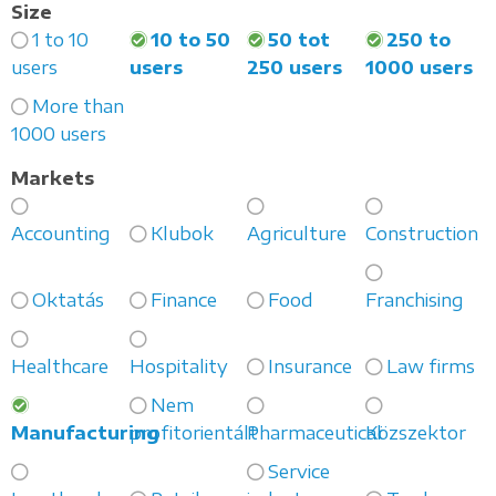
Size
1 to 10
10 to 50
50 tot
250 to
users
users
250 users
1000 users
More than
1000 users
Markets
Accounting
Klubok
Agriculture
Construction
Oktatás
Finance
Food
Franchising
Healthcare
Hospitality
Insurance
Law firms
Nem
Manufacturing
profitorientált
Pharmaceutical
Közszektor
Service