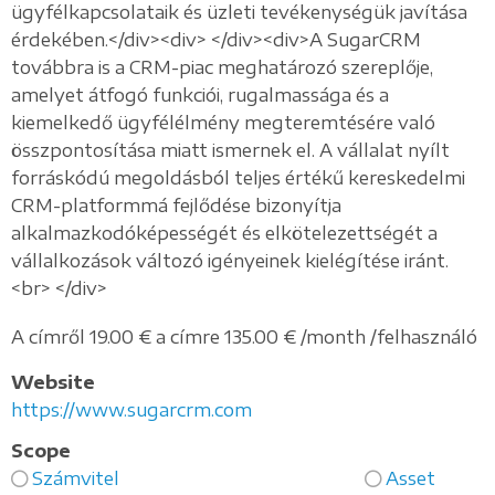
ügyfélkapcsolataik és üzleti tevékenységük javítása
érdekében.</div><div> </div><div>A SugarCRM
továbbra is a CRM-piac meghatározó szereplője,
amelyet átfogó funkciói, rugalmassága és a
kiemelkedő ügyfélélmény megteremtésére való
összpontosítása miatt ismernek el. A vállalat nyílt
forráskódú megoldásból teljes értékű kereskedelmi
CRM-platformmá fejlődése bizonyítja
alkalmazkodóképességét és elkötelezettségét a
vállalkozások változó igényeinek kielégítése iránt.
<br> </div>
A címről 19.00 € a címre 135.00 € /month /felhasználó
Website
https://www.sugarcrm.com
Scope
Számvitel
Asset