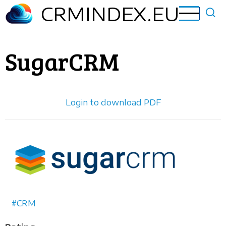
Ugrás
CRMINDEX.EU
a
tartalomra
SugarCRM
Login to download PDF
Horizontal
logo
CRM