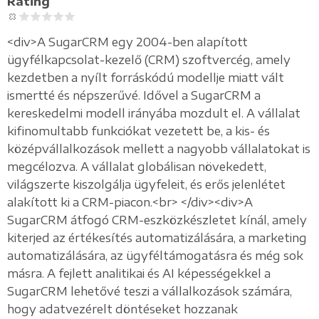
Rating
<div>A SugarCRM egy 2004-ben alapított
ügyfélkapcsolat-kezelő (CRM) szoftvercég, amely
kezdetben a nyílt forráskódú modellje miatt vált
ismertté és népszerűvé. Idővel a SugarCRM a
kereskedelmi modell irányába mozdult el. A vállalat
kifinomultabb funkciókat vezetett be, a kis- és
középvállalkozások mellett a nagyobb vállalatokat is
megcélozva. A vállalat globálisan növekedett,
világszerte kiszolgálja ügyfeleit, és erős jelenlétet
alakított ki a CRM-piacon.<br> </div><div>A
SugarCRM átfogó CRM-eszközkészletet kínál, amely
kiterjed az értékesítés automatizálására, a marketing
automatizálására, az ügyféltámogatásra és még sok
másra. A fejlett analitikai és AI képességekkel a
SugarCRM lehetővé teszi a vállalkozások számára,
hogy adatvezérelt döntéseket hozzanak