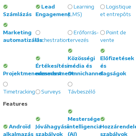
Lead
Learning
Logistique
Számlázás
Engagement
(LMS)
et entrepôts
Marketing
Erőforrás-
Point de
automatizálás
Orchestration
tervezés
vente
Közösségi
Előfizetések
Értékesítési
média és
és
Projektmenedzsment
menedzsment
Omnichannel
tagságok
Timetracking
Surveys
Távbeszélő
Features
Mesterséges
Androïd
Jóváhagyási
intelligencia
Hozzárendel
alkalmazás
szabályok
(AI)
szabályok