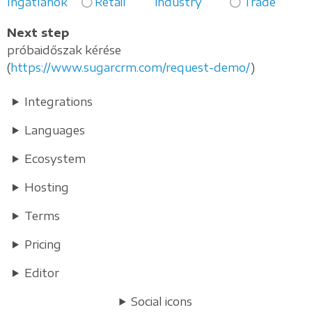
Ingatlanok
Retail
industry
Trade
Next step
próbaidőszak kérése
(
https://www.sugarcrm.com/request-demo/
)
Integrations
Languages
Ecosystem
Hosting
Terms
Pricing
Editor
Social icons