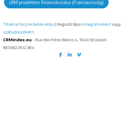
cRM projektem finanszírozása (Franciaország)
Titoktartás
|
Hirdetési etika
| Regisztráljon
integrátorként
vagy
szabadúszóként
CRMindex.eu
- Rue des Pères Blancs 4, 1040 Brüsszel -
BE0662.802.384