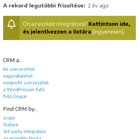
A rekord legutóbbi frissítése
2 év ago
Ön az eszköz integrátora?
Kattintson ide,
és jelentkezzen a listára
(ingyenesen).
CRM a...
kis szervezetek
nagyvállalatok
nonprofit szervezetek
a WordPressen futó
futó Drupal
Find CRM by...
scope
feature
3rd-party integration
az engedély típusa