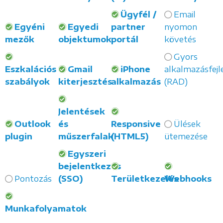
Ügyfél /
Email
Egyéni
Egyedi
partner
nyomon
mezők
objektumok
portál
követés
Gyors
Eszkalációs
Gmail
iPhone
alkalmazásfejl
szabályok
kiterjesztés
alkalmazás
(RAD)
Jelentések
Outlook
és
Responsive
Ülések
plugin
műszerfalak
(HTML5)
ütemezése
Egyszeri
bejelentkezés
Pontozás
(SSO)
Területkezelés
Webhooks
Munkafolyamatok