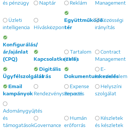
és pénzügy
Naptár
Reklám
Management
Üzleti
Együttműködő
Közösségi
intelligencia
Hívásközpont
tér
irányítás
Konfigurálás/
ár/ajánlat
Tartalom
Contract
(CPQ)
Kapcsolatkezelés
(CMS)
Management
Digitális
E-
Ügyfélszolgálat
aláírás
Dokumentumkezelés
kereskedelem
Email
Expense
Helyszíni
kampányok
Rendezvényszervezés
Reports
szolgálat
Adománygyűjtés
és
Humán
Készletek
támogatások
Governance
erőforrás
és készletek