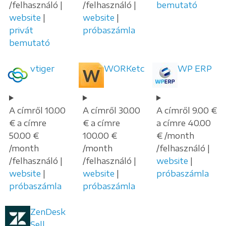
/felhasználó |
/felhasználó |
bemutató
website
|
website
|
privát
próbaszámla
bemutató
vtiger
WORKetc
WP ERP
A címről 10.00
A címről 30.00
A címről 9.00 €
€ a címre
€ a címre
a címre 40.00
50.00 €
100.00 €
€ /month
/month
/month
/felhasználó |
/felhasználó |
/felhasználó |
website
|
website
|
website
|
próbaszámla
próbaszámla
próbaszámla
ZenDesk
Sell