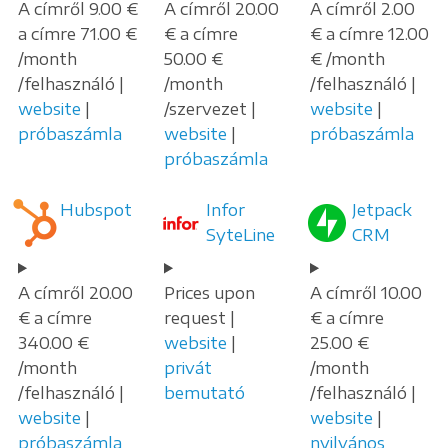
A címről 9.00 €
A címről 20.00
A címről 2.00
a címre 71.00 €
€ a címre
€ a címre 12.00
/month
50.00 €
€ /month
/felhasználó |
/month
/felhasználó |
website
|
/szervezet |
website
|
próbaszámla
website
|
próbaszámla
próbaszámla
Hubspot
Infor
Jetpack
SyteLine
CRM
A címről 20.00
Prices upon
A címről 10.00
€ a címre
request |
€ a címre
340.00 €
website
|
25.00 €
/month
privát
/month
/felhasználó |
bemutató
/felhasználó |
website
|
website
|
próbaszámla
nyilvános