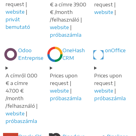
request |
€ a címre 39.00
request |
website
|
€ /month
website
|
privát
/felhasználó |
bemutató
website
|
próbaszámla
Odoo
OneHash
onOffice
Entreprise
CRM
A címről 0.00
Prices upon
Prices upon
€ a címre
request |
request |
47.00 €
website
|
website
|
/month
próbaszámla
próbaszámla
/felhasználó |
website
|
próbaszámla