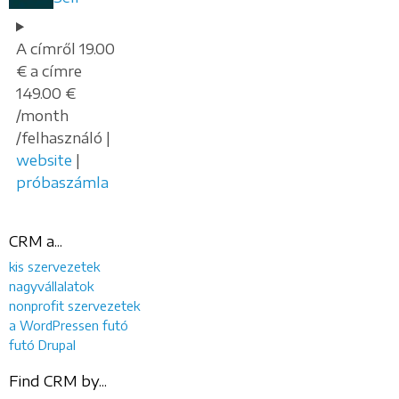
A címről 19.00
€ a címre
149.00 €
/month
/felhasználó |
website
|
próbaszámla
CRM a...
kis szervezetek
nagyvállalatok
nonprofit szervezetek
a WordPressen futó
futó Drupal
Find CRM by...