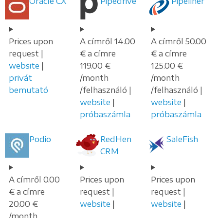
Oracle CX
Pipedrive
Pipeliner
Prices upon
A címről 14.00
A címről 50.00
request |
€ a címre
€ a címre
website
|
119.00 €
125.00 €
privát
/month
/month
bemutató
/felhasználó |
/felhasználó |
website
|
website
|
próbaszámla
próbaszámla
Podio
RedHen
SaleFish
CRM
A címről 0.00
Prices upon
Prices upon
€ a címre
request |
request |
20.00 €
website
|
website
|
/month