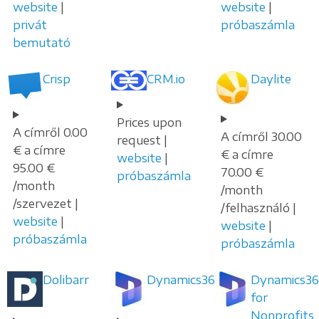
website
|
website
|
privát
próbaszámla
bemutató
Crisp
CRM.io
Daylite
Prices upon
A címről 0.00
A címről 30.00
request |
€ a címre
€ a címre
website
|
95.00 €
70.00 €
próbaszámla
/month
/month
/szervezet |
/felhasználó |
website
|
website
|
próbaszámla
próbaszámla
Dolibarr
Dynamics365
Dynamics36
for
Nonprofits