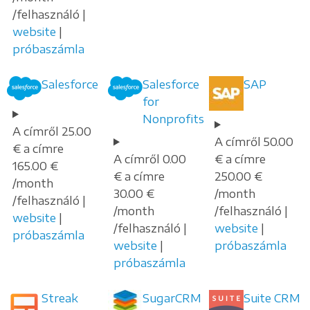
/felhasználó |
website
|
próbaszámla
Salesforce
Salesforce
SAP
for
Nonprofits
A címről 25.00
A címről 50.00
€ a címre
A címről 0.00
€ a címre
165.00 €
€ a címre
250.00 €
/month
30.00 €
/month
/felhasználó |
/month
/felhasználó |
website
|
/felhasználó |
website
|
próbaszámla
website
|
próbaszámla
próbaszámla
Streak
SugarCRM
Suite CRM