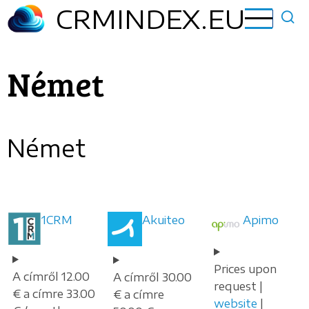
Ugrás
CRMINDEX.EU
a
tartalomra
Német
Német
1CRM
Akuiteo
Apimo
Prices upon
A címről 12.00
A címről 30.00
request |
€ a címre 33.00
€ a címre
website
|