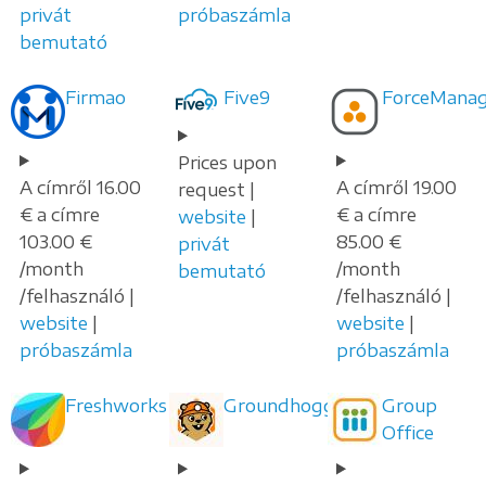
privát
próbaszámla
bemutató
Firmao
Five9
ForceManag
Prices upon
A címről 16.00
A címről 19.00
request |
€ a címre
€ a címre
website
|
103.00 €
85.00 €
privát
/month
/month
bemutató
/felhasználó |
/felhasználó |
website
|
website
|
próbaszámla
próbaszámla
Freshworks
Groundhogg
Group
Office