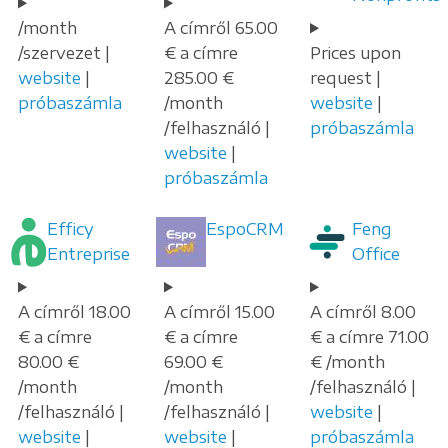
/month
A címről 65.00
/szervezet |
€ a címre
Prices upon
website
|
285.00 €
request |
próbaszámla
/month
website
|
/felhasználó |
próbaszámla
website
|
próbaszámla
Efficy
EspoCRM
Feng
Entreprise
Office
A címről 18.00
A címről 15.00
A címről 8.00
€ a címre
€ a címre
€ a címre 71.00
80.00 €
69.00 €
€ /month
/month
/month
/felhasználó |
/felhasználó |
/felhasználó |
website
|
website
|
website
|
próbaszámla