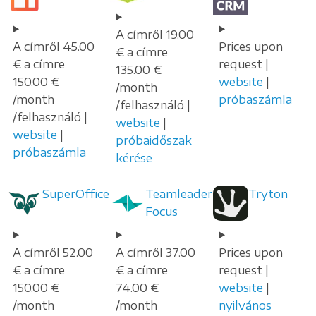
A címről 19.00
A címről 45.00
Prices upon
€ a címre
€ a címre
request |
135.00 €
150.00 €
website
|
/month
/month
próbaszámla
/felhasználó |
/felhasználó |
website
|
website
|
próbaidőszak
próbaszámla
kérése
SuperOffice
Teamleader
Tryton
Focus
A címről 52.00
A címről 37.00
Prices upon
€ a címre
€ a címre
request |
150.00 €
74.00 €
website
|
/month
/month
nyilvános