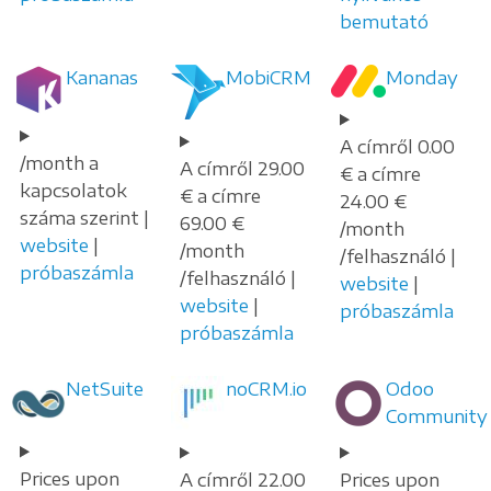
bemutató
Kananas
MobiCRM
Monday
A címről 0.00
/month a
A címről 29.00
€ a címre
kapcsolatok
€ a címre
24.00 €
száma szerint |
69.00 €
/month
website
|
/month
/felhasználó |
próbaszámla
/felhasználó |
website
|
website
|
próbaszámla
próbaszámla
NetSuite
noCRM.io
Odoo
Community
Prices upon
A címről 22.00
Prices upon