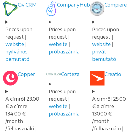
CiviCRM
CompanyHub
Compiere
Prices upon
Prices upon
Prices upon
request |
request |
request |
website
|
website
|
website
|
nyilvános
próbaszámla
privát
bemutató
bemutató
Copper
Corteza
Creatio
Prices upon
A címről 23.00
request |
A címről 25.00
€ a címre
website
|
€ a címre
134.00 €
próbaszámla
130.00 €
/month
/month
/felhasználó |
/felhasználó |