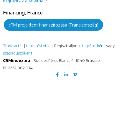
migrálni az adataimat?
Financing, France
cRM projektem finanszírozása (Franciaország)
Titoktartás
|
Hirdetési etika
| Regisztráljon
integrátorként
vagy
szabadúszóként
CRMindex.eu
- Rue des Pères Blancs 4, 1040 Brüsszel -
BE0662.802.384