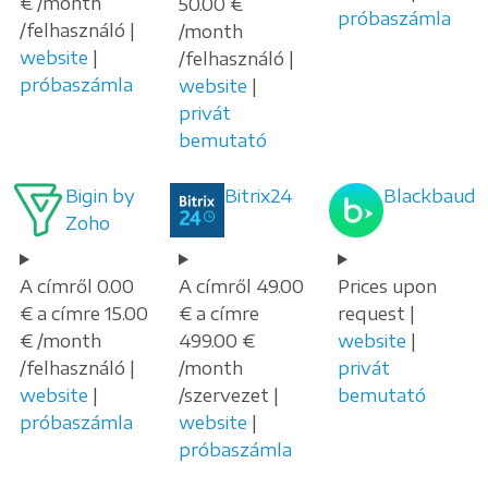
€ /month
50.00 €
próbaszámla
/felhasználó |
/month
website
|
/felhasználó |
próbaszámla
website
|
privát
bemutató
Bigin by
Bitrix24
Blackbaud
Zoho
A címről 0.00
A címről 49.00
Prices upon
€ a címre 15.00
€ a címre
request |
€ /month
499.00 €
website
|
/felhasználó |
/month
privát
website
|
/szervezet |
bemutató
próbaszámla
website
|
próbaszámla