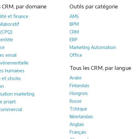
s CRM, par domaine
Outils par catégorie
ité et finance
AMS
llaboratif
BPM
 (CPQ)
CRM
ientèle
ERP
ce
Marketing Automation
s email
Office
vénementielle
Tous les CRM, par langue
es humaines
Arabe
e et stocks
Finlandais
on
Hongrois
sation marketing
Russe
e projet
Tchèque
commercial
Néerlandais
Anglais
Français