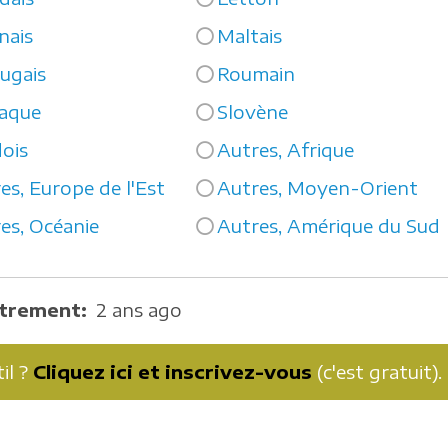
nais
Maltais
ugais
Roumain
aque
Slovène
ois
Autres, Afrique
es, Europe de l'Est
Autres, Moyen-Orient
es, Océanie
Autres, Amérique du Sud
strement
2 ans ago
il ?
Cliquez ici et inscrivez-vous
(c'est gratuit).