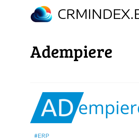
Aller
CRMINDEX.
au
contenu
principal
Adempiere
Horizontal
logo
ERP