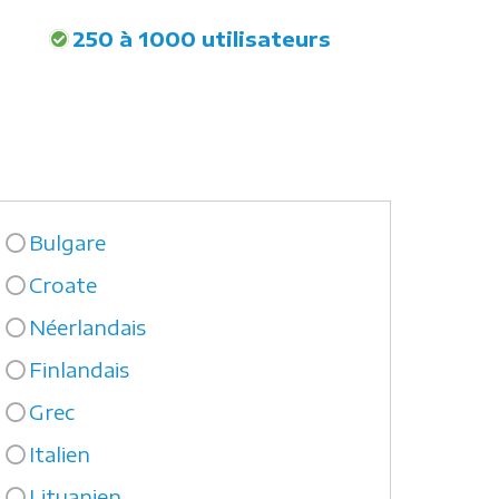
250 à 1000 utilisateurs
Bulgare
Croate
Néerlandais
Finlandais
Grec
Italien
Lituanien