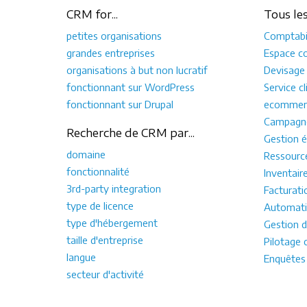
CRM for...
Tous le
petites organisations
Comptabil
grandes entreprises
Espace co
organisations à but non lucratif
Devisage
fonctionnant sur WordPress
Service cl
fonctionnant sur Drupal
ecommer
Campagne
Recherche de CRM par...
Gestion é
domaine
Ressourc
fonctionnalité
Inventair
3rd-party integration
Facturati
type de licence
Automati
type d'hébergement
Gestion d
taille d'entreprise
Pilotage 
langue
Enquêtes
secteur d'activité