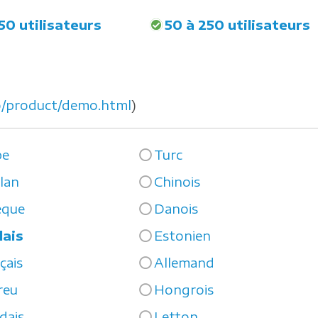
50 utilisateurs
50 à 250 utilisateurs
o/product/demo.html
)
be
Turc
lan
Chinois
èque
Danois
lais
Estonien
çais
Allemand
reu
Hongrois
ndais
Letton