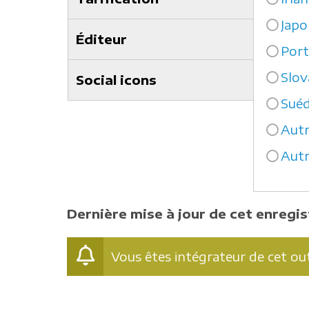
Japo
Éditeur
Port
Slov
Social icons
Suéd
Autr
Autr
Dernière mise à jour de cet enregi
Vous êtes intégrateur de cet out