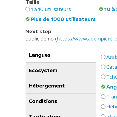
Taille
1 à 10 utilisateurs
10 à 
Plus de 1000 utilisateurs
Next step
public demo (
https://www.adempiere.i
Langues
Ara
(onglet
Cata
actif)
Ecosystem
Tch
Hébergement
Ang
Fran
Conditions
Héb
Tarification
Irla