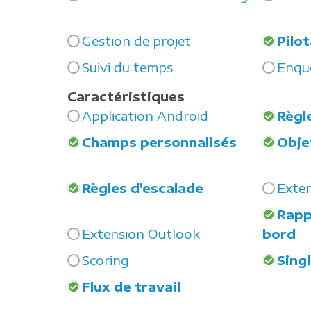
Gestion de projet
Pilo
Suivi du temps
Enqu
Caractéristiques
Application Androïd
Règl
Champs personnalisés
Obje
Règles d'escalade
Exten
Rapp
Extension Outlook
bord
Scoring
Sing
Flux de travail