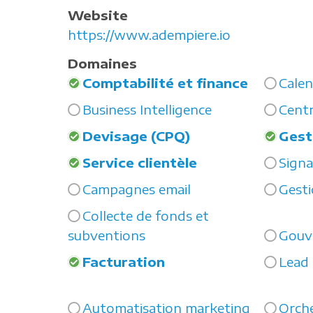
Website
https://www.adempiere.io
Domaines
Comptabilité et finance
Calen
Business Intelligence
Centr
Devisage (CPQ)
Gest
Service clientèle
Sign
Campagnes email
Gesti
Collecte de fonds et
subventions
Gouv
Facturation
Lead
Automatisation marketing
Orche