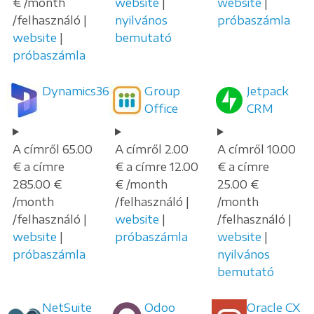
€ /month
website
|
website
|
/felhasználó |
nyilvános
próbaszámla
website
|
bemutató
próbaszámla
Dynamics365
Group
Jetpack
Office
CRM
A címről 65.00
A címről 2.00
A címről 10.00
€ a címre
€ a címre 12.00
€ a címre
285.00 €
€ /month
25.00 €
/month
/felhasználó |
/month
/felhasználó |
website
|
/felhasználó |
website
|
próbaszámla
website
|
próbaszámla
nyilvános
bemutató
NetSuite
Odoo
Oracle CX