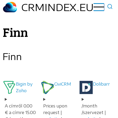
Ugrás
CRMINDEX.EU
a
tartalomra
Finn
Finn
Bigin by
CiviCRM
Dolibarr
Zoho
A címről 0.00
Prices upon
/month
€ a címre 15.00
request |
/szervezet |