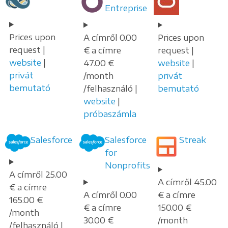
Entreprise
Prices upon
A címről 0.00
Prices upon
request |
€ a címre
request |
website
|
47.00 €
website
|
privát
/month
privát
bemutató
/felhasználó |
bemutató
website
|
próbaszámla
Salesforce
Salesforce
Streak
for
Nonprofits
A címről 25.00
A címről 45.00
€ a címre
A címről 0.00
€ a címre
165.00 €
€ a címre
150.00 €
/month
30.00 €
/month
/felhasználó |