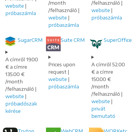
/month
/felhasználó |
website
|
/felhasználó |
website
|
próbaszámla
website
|
próbaszámla
próbaszámla
SugarCRM
Suite CRM
SuperOffice
A címről 19.00
Prices upon
A címről 52.00
€ a címre
request |
€ a címre
135.00 €
website
|
150.00 €
/month
próbaszámla
/month
/felhasználó |
/felhasználó |
website
|
website
|
próbaidőszak
privát
kérése
bemutató
Tryton
WebCRM
WORKetc