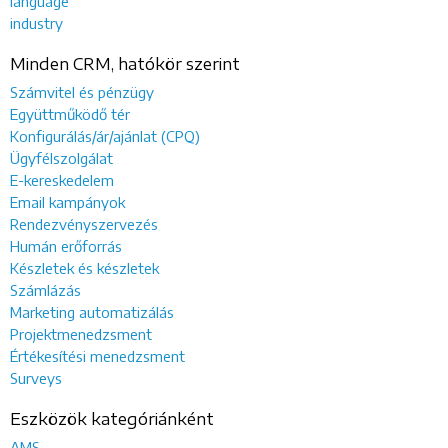
language
industry
Minden CRM, hatókör szerint
Számvitel és pénzügy
Együttműködő tér
Konfigurálás/ár/ajánlat (CPQ)
Ügyfélszolgálat
E-kereskedelem
Email kampányok
Rendezvényszervezés
Humán erőforrás
Készletek és készletek
Számlázás
Marketing automatizálás
Projektmenedzsment
Értékesítési menedzsment
Surveys
Eszközök kategóriánként
AMS