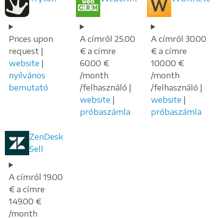
Prices upon
A címről 25.00
A címről 30.00
request |
€ a címre
€ a címre
website
|
60.00 €
100.00 €
nyilvános
/month
/month
bemutató
/felhasználó |
/felhasználó |
website
|
website
|
próbaszámla
próbaszámla
ZenDesk
Sell
A címről 19.00
€ a címre
149.00 €
/month