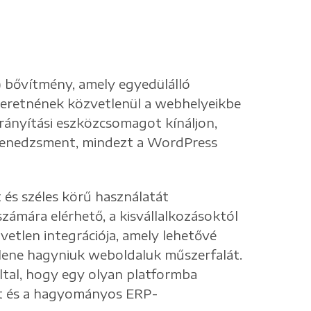
) bővítmény, amely egyedülálló
zeretnének közvetlenül a webhelyeikbe
irányítási eszközcsomagot kínáljon,
tmenedzsment, mindezt a WordPress
és széles körű használatát
számára elérhető, a kisvállalkozásoktól
vetlen integrációja, amely lehetővé
ellene hagyniuk weboldaluk műszerfalát.
ltal, hogy egy olyan platformba
bét és a hagyományos ERP-