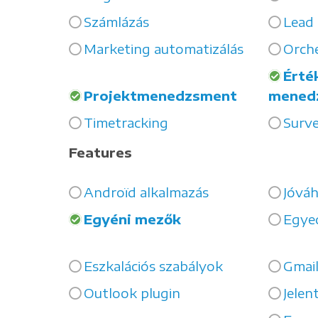
Számlázás
Lead
Marketing automatizálás
Orche
Érté
Projektmenedzsment
mened
Timetracking
Surv
Features
Androïd alkalmazás
Jóváh
Egyéni mezők
Egye
Eszkalációs szabályok
Gmail
Outlook plugin
Jelen