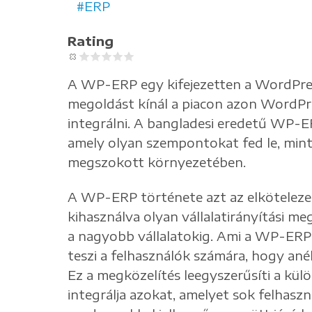
ERP
Rating
A WP-ERP egy kifejezetten a WordPress
megoldást kínál a piacon azon WordPr
integrálni. A bangladesi eredetű WP-ER
amely olyan szempontokat fed le, min
megszokott környezetében.
A WP-ERP története azt az elkötelezet
kihasználva olyan vállalatirányítási me
a nagyobb vállalatokig. Ami a WP-ERP-e
teszi a felhasználók számára, hogy ané
Ez a megközelítés leegyszerűsíti a kül
integrálja azokat, amelyet sok felhasz