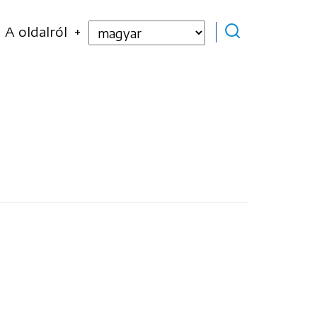
Select
A oldalról
your
language