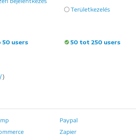
eri bejelentkezés
Területkezelés
o 50 users
50 tot 250 users
/
)
imp
Paypal
ommerce
Zapier