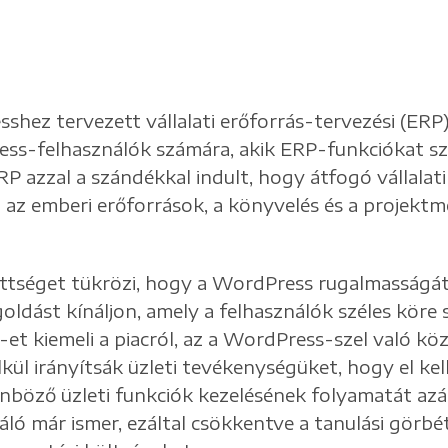
hez tervezett vállalati erőforrás-tervezési (ERP
ess-felhasználók számára, akik ERP-funkciókat s
P azzal a szándékkal indult, hogy átfogó vállalat
t az emberi erőforrások, a könyvelés és a projek
tséget tükrözi, hogy a WordPress rugalmasságát 
goldást kínáljon, amely a felhasználók széles köre 
t kiemeli a piacról, az a WordPress-szel való köz
lkül irányítsák üzleti tevékenységüket, hogy el k
önböző üzleti funkciók kezelésének folyamatát azá
náló már ismer, ezáltal csökkentve a tanulási gör