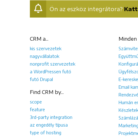
Ön az eszköz integrátora?
Katt
CRM a...
Minden 
kis szervezetek
Számvite
nagyvállalatok
Együttmű
nonprofit szervezetek
Konfigurá
a WordPressen futó
Ügyfélszo
futó Drupal
E-keresk
Email ka
Find CRM by...
Rendezvé
scope
Humán er
feature
Készletek
3rd-party integration
Számlázá
az engedély típusa
Marketin
type of hosting
Projektm