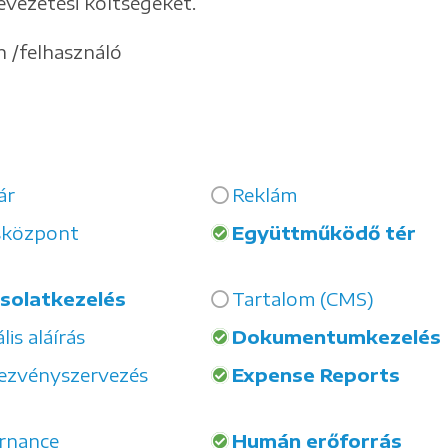
evezetési költségeket.
h /felhasználó
ár
Reklám
sközpont
Együttműködő tér
solatkezelés
Tartalom (CMS)
lis aláírás
Dokumentumkezelés
ezvényszervezés
Expense Reports
rnance
Humán erőforrás