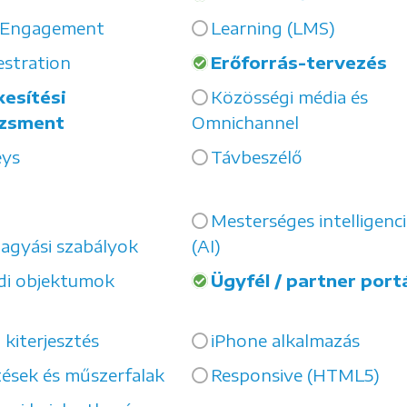
 Engagement
Learning (LMS)
stration
Erőforrás-tervezés
kesítési
Közösségi média és
zsment
Omnichannel
eys
Távbeszélő
Mesterséges intelligenci
agyási szabályok
(AI)
di objektumok
Ügyfél / partner port
 kiterjesztés
iPhone alkalmazás
tések és műszerfalak
Responsive (HTML5)