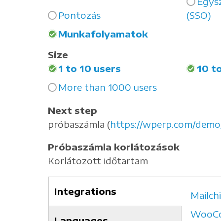
Egysz
Pontozás
(SSO)
Munkafolyamatok
Size
1 to 10 users
10 t
More than 1000 users
Next step
próbaszámla (
https://wperp.com/demo
Próbaszámla korlátozások
Korlátozott időtartam
Integrations
Mailch
(aktív
WooC
fül)
Languages