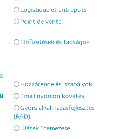
Logistique et entrepôts
Point de vente
Előfizetések és tagságok
a
Hozzárendelési szabályok
ál
Email nyomon követés
Gyors alkalmazásfejlesztés
(RAD)
Ülések ütemezése