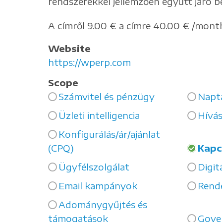
rendszerekkel jellemzően együtt járó b
A címről 9.00 € a címre 40.00 € /mont
Website
https://wperp.com
Scope
Számvitel és pénzügy
Napt
Üzleti intelligencia
Hívá
Konfigurálás/ár/ajánlat
(CPQ)
Kapc
Ügyfélszolgálat
Digitá
Email kampányok
Rend
Adománygyűjtés és
támogatások
Gove