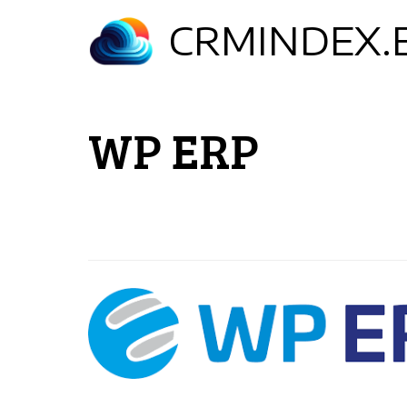
Ugrás
CRMINDEX.
a
tartalomra
WP ERP
Horizontal
logo