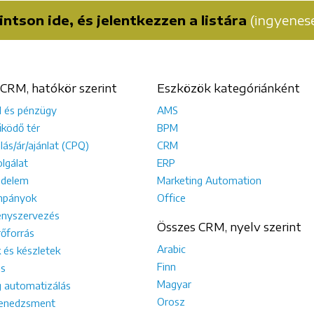
intson ide, és jelentkezzen a listára
(ingyenese
CRM, hatókör szerint
Eszközök kategóriánként
l és pénzügy
AMS
ködő tér
BPM
lás/ár/ajánlat (CPQ)
CRM
lgálat
ERP
edelem
Marketing Automation
mpányok
Office
nyszervezés
Összes CRM, nyelv szerint
őforrás
Arabic
 és készletek
Finn
s
Magyar
g automatizálás
Orosz
enedzsment