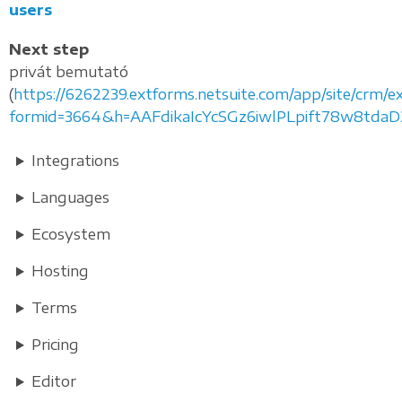
users
Next step
privát bemutató
(
https://6262239.extforms.netsuite.com/app/site/crm/e
formid=3664&h=AAFdikaIcYcSGz6iwlPLpift78w8tdaD
Integrations
Languages
Ecosystem
Hosting
Terms
Pricing
Editor