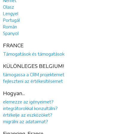
Német
Olasz
Lengyel
Portugál
Román
Spanyol
FRANCE
Támogatások és támogatások
KÜLÖNLEGES BELGIUM!
támogassa a CRM projektemet
fejleszteni az értékesítésemet
Hogyan...
elemezze az igényeimet?
integrátorokkal konzultálni?
értékelje az eszközöket?
migrálni az adataimat?
Financing, France