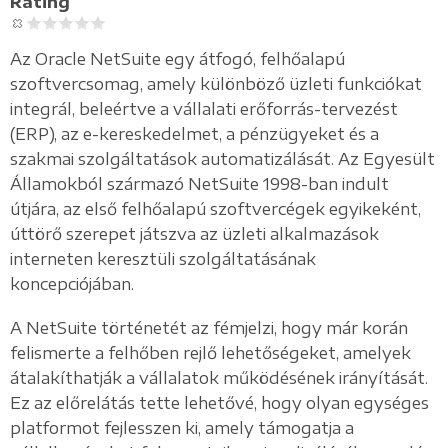
Rating
Az Oracle NetSuite egy átfogó, felhőalapú
szoftvercsomag, amely különböző üzleti funkciókat
integrál, beleértve a vállalati erőforrás-tervezést
(ERP), az e-kereskedelmet, a pénzügyeket és a
szakmai szolgáltatások automatizálását. Az Egyesült
Államokból származó NetSuite 1998-ban indult
útjára, az első felhőalapú szoftvercégek egyikeként,
úttörő szerepet játszva az üzleti alkalmazások
interneten keresztüli szolgáltatásának
koncepciójában.
A NetSuite történetét az fémjelzi, hogy már korán
felismerte a felhőben rejlő lehetőségeket, amelyek
átalakíthatják a vállalatok működésének irányítását.
Ez az előrelátás tette lehetővé, hogy olyan egységes
platformot fejlesszen ki, amely támogatja a