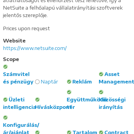
átláthatóságot és ellenőrzést tesz lehetővé, így a
NetSuite a felhőalapú vállalatirányítási szoftverek
jelentős szereplője.
Prices upon request
Website
https://www.netsuite.com/
Scope
Számvitel
Asset
és pénzügy
Naptár
Reklám
Managemen
Üzleti
Együttműködő
Közösségi
intelligencia
Hívásközpont
tér
irányítás
Konfigurálás/
ár/ajánlat
Tartalom
Contract