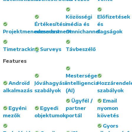
Közösségi
Előfizetések
Értékesítési
média és
és
Projektmenedzsment
menedzsment
Omnichannel
tagságok
Timetracking
Surveys
Távbeszélő
Features
Mesterséges
Androïd
Jóváhagyási
intelligencia
Hozzárendel
alkalmazás
szabályok
(AI)
szabályok
Ügyfél /
Email
Egyéni
Egyedi
partner
nyomon
mezők
objektumok
portál
követés
Gyors