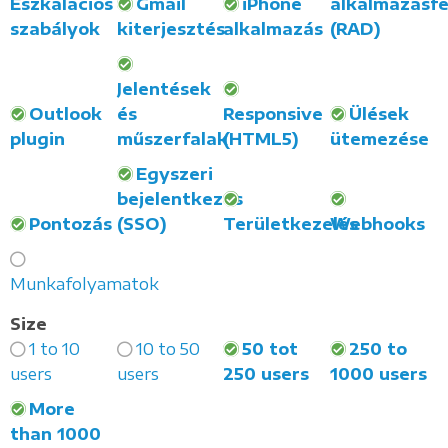
Eszkalációs
Gmail
iPhone
alkalmazásfe
szabályok
kiterjesztés
alkalmazás
(RAD)
Jelentések
Outlook
és
Responsive
Ülések
plugin
műszerfalak
(HTML5)
ütemezése
Egyszeri
bejelentkezés
Pontozás
(SSO)
Területkezelés
Webhooks
Munkafolyamatok
Size
1 to 10
10 to 50
50 tot
250 to
users
users
250 users
1000 users
More
than 1000