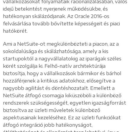
vállalkozásokat folyamataik racionalizálásában, valós
idejű betekintést nyerjenek működésükbe, és
hatékonyan skálázódjanak. Az Oracle 2016-os
felvásárlása tovább bővítette képességeit és piaci
hatókörét.
Ami a NetSuite-ot megkülönbözteti a piacon, az a
sokoldalúsága és skálázhatósága, amely a kis
startupoktól a nagyvállalatokig az iparágak széles
körét szolgálja ki. Felhő-natív architektúrája
biztosítja, hogy a vállalkozások bármikor és bárhol
hozzáférjenek a kritikus adatokhoz, elősegítve a
nagyobb agilitást és döntéshozatalt. Emellett a
NetSuite átfogó csomagja kiküszöböli a különböző
rendszerek szükségességét, egyetlen igazságforrást
biztosítva az üzleti műveletek különböző
aspektusainak kezeléséhez. Ez az üzleti funkciókat
átfogó integráció jobb hatékonyságot,