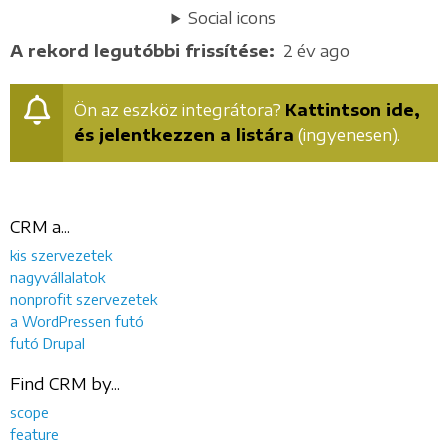
Social icons
A rekord legutóbbi frissítése
2 év ago
Ön az eszköz integrátora?
Kattintson ide,
és jelentkezzen a listára
(ingyenesen).
CRM a...
kis szervezetek
nagyvállalatok
nonprofit szervezetek
a WordPressen futó
futó Drupal
Find CRM by...
scope
feature