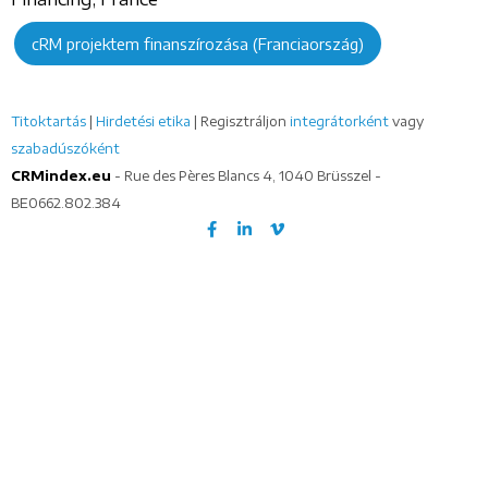
cRM projektem finanszírozása (Franciaország)
Titoktartás
|
Hirdetési etika
| Regisztráljon
integrátorként
vagy
szabadúszóként
CRMindex.eu
- Rue des Pères Blancs 4, 1040 Brüsszel -
BE0662.802.384