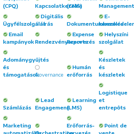
(CPQ)
Kapcsolatkezelés
(CMS)
Managemen
Digitális
E-
Ügyfélszolgálat
aláírás
Dokumentumkezelés
kereskedele
Email
Expense
Helyszíni
kampányok
Rendezvényszervezés
Reports
szolgálat
Adománygyűjtés
Készletek
és
Humán
és
támogatások
Governance
erőforrás
készletek
Logistique
Lead
Learning
et
Számlázás
Engagement
(LMS)
entrepôts
Marketing
Erőforrás-
Point de
automatizálás
Orchestration
tervezés
vente