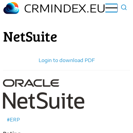
Ugrás
CRMINDEX.EU
a
tartalomra
NetSuite
Login to download PDF
Horizontal
logo
ERP