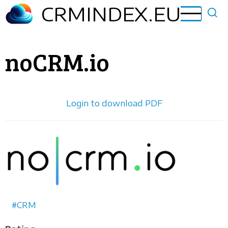
Aller
CRMINDEX.EU
au
contenu
principal
noCRM.io
Login to download PDF
Horizontal
logo
CRM