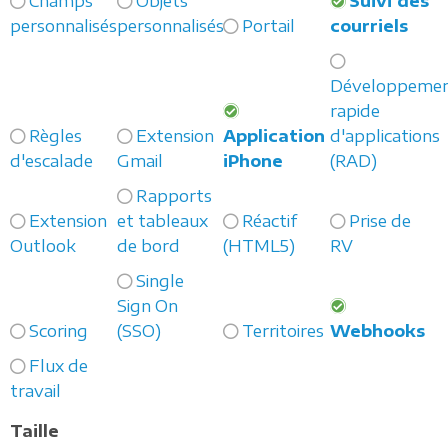
Champs
Objets
Suivi des
personnalisés
personnalisés
Portail
courriels
Développeme
rapide
Règles
Extension
Application
d'applications
d'escalade
Gmail
iPhone
(RAD)
Rapports
Extension
et tableaux
Réactif
Prise de
Outlook
de bord
(HTML5)
RV
Single
Sign On
Scoring
(SSO)
Territoires
Webhooks
Flux de
travail
Taille