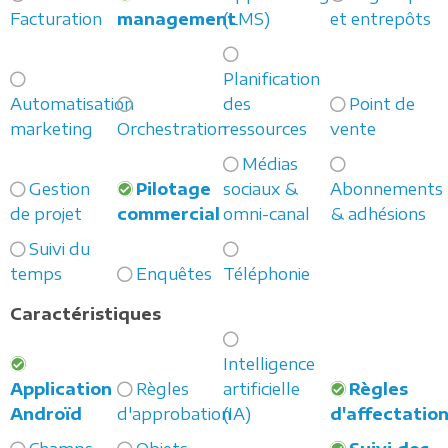
Facturation
management
(LMS)
et entrepôts
Planification
Automatisation
des
Point de
marketing
Orchestration
ressources
vente
Médias
Gestion
Pilotage
sociaux &
Abonnements
de projet
commercial
omni-canal
& adhésions
Suivi du
temps
Enquêtes
Téléphonie
Caractéristiques
Intelligence
Application
Règles
artificielle
Règles
Androïd
d'approbation
(IA)
d'affectatio