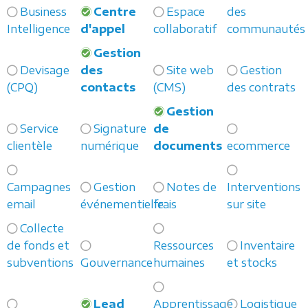
Business
Centre
Espace
des
Intelligence
d'appel
collaboratif
communautés
Gestion
Devisage
des
Site web
Gestion
(CPQ)
contacts
(CMS)
des contrats
Gestion
Service
Signature
de
clientèle
numérique
documents
ecommerce
Campagnes
Gestion
Notes de
Interventions
email
événementielle
frais
sur site
Collecte
de fonds et
Ressources
Inventaire
subventions
Gouvernance
humaines
et stocks
Lead
Apprentissage
Logistique