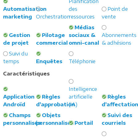
Planification
Automatisation
des
Point de
marketing
Orchestration
ressources
vente
Médias
Gestion
Pilotage
sociaux &
Abonnements
de projet
commercial
omni-canal
& adhésions
Suivi du
temps
Enquêtes
Téléphonie
Caractéristiques
Intelligence
Application
Règles
artificielle
Règles
Androïd
d'approbation
(IA)
d'affectatio
Champs
Objets
Suivi des
personnalisés
personnalisés
Portail
courriels