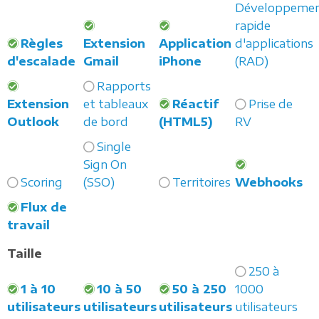
Développeme
rapide
Règles
Extension
Application
d'applications
d'escalade
Gmail
iPhone
(RAD)
Rapports
Extension
et tableaux
Réactif
Prise de
Outlook
de bord
(HTML5)
RV
Single
Sign On
Scoring
(SSO)
Territoires
Webhooks
Flux de
travail
Taille
250 à
1 à 10
10 à 50
50 à 250
1000
utilisateurs
utilisateurs
utilisateurs
utilisateurs