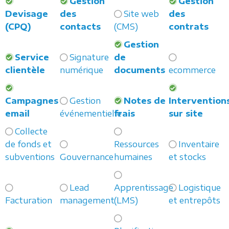
Gestion
Gestion
Devisage
des
Site web
des
(CPQ)
contacts
(CMS)
contrats
Gestion
Service
Signature
de
clientèle
numérique
documents
ecommerce
Campagnes
Gestion
Notes de
Intervention
email
événementielle
frais
sur site
Collecte
de fonds et
Ressources
Inventaire
subventions
Gouvernance
humaines
et stocks
Lead
Apprentissage
Logistique
Facturation
management
(LMS)
et entrepôts