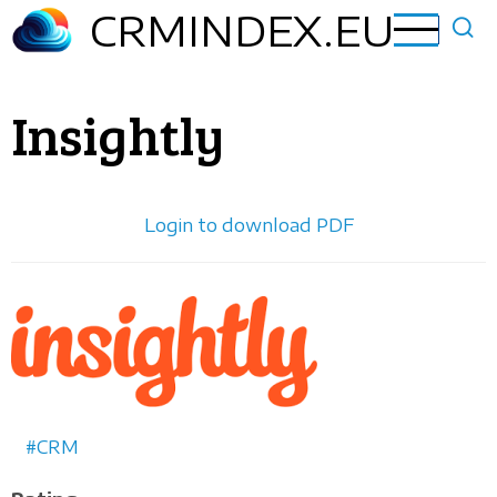
Aller
CRMINDEX.EU
au
contenu
principal
Insightly
Login to download PDF
Horizontal
logo
CRM