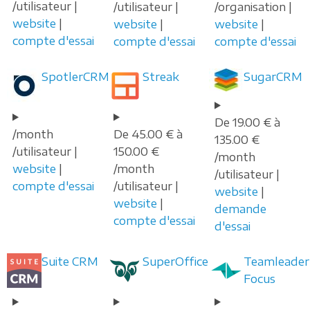
/utilisateur |
/utilisateur |
/organisation |
website
|
website
|
website
|
compte d'essai
compte d'essai
compte d'essai
SpotlerCRM
Streak
SugarCRM
De 19.00 € à
/month
De 45.00 € à
135.00 €
/utilisateur |
150.00 €
/month
website
|
/month
/utilisateur |
compte d'essai
/utilisateur |
website
|
website
|
demande
compte d'essai
d'essai
Suite CRM
SuperOffice
Teamleader
Focus