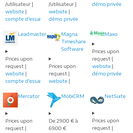
/utilisateur |
/utilisateur |
démo privée
website
|
website
|
compte d'essai
démo privée
Leadmaster
Magna
Maxo
Timeshare
Software
Prices upon
Prices upon
request |
request |
Prices upon
website
|
website
|
request |
démo privée
compte d'essai
website
|
Mercator
MobiCRM
NetSuite
Prices upon
Prices upon
De 29.00 € à
request |
request |
69.00 €