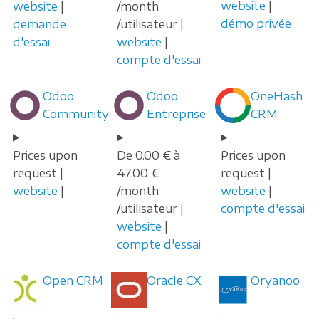
website
|
website
|
/month
démo privée
demande
/utilisateur |
d'essai
website
|
compte d'essai
Odoo
Odoo
OneHash
Community
Entreprise
CRM
Prices upon
De 0.00 € à
Prices upon
request |
47.00 €
request |
website
|
/month
website
|
/utilisateur |
compte d'essai
website
|
compte d'essai
Open CRM
Oracle CX
Oryanoo