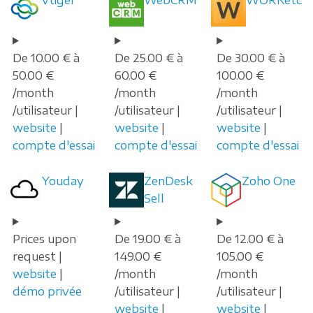
De 10.00 € à
De 25.00 € à
De 30.00 € à
50.00 €
60.00 €
100.00 €
/month
/month
/month
/utilisateur |
/utilisateur |
/utilisateur |
website
|
website
|
website
|
compte d'essai
compte d'essai
compte d'essai
Youday
ZenDesk
Zoho One
Sell
Prices upon
De 19.00 € à
De 12.00 € à
request |
149.00 €
105.00 €
website
|
/month
/month
démo privée
/utilisateur |
/utilisateur |
website
|
website
|