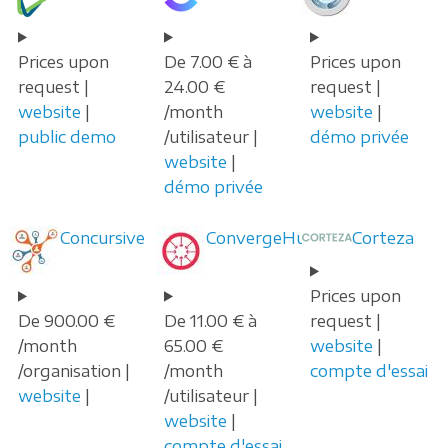
Prices upon
De 7.00 € à
Prices upon
request |
24.00 €
request |
website
|
/month
website
|
public demo
/utilisateur |
démo privée
website
|
démo privée
Concursive
ConvergeHub
Corteza
Prices upon
De 900.00 €
De 11.00 € à
request |
/month
65.00 €
website
|
/organisation |
/month
compte d'essai
website
|
/utilisateur |
website
|
compte d'essai