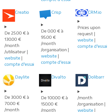
Creatio
Crisp
CRM.io
Prices upon
De 0.00 € à
De 25.00 € à
request |
95.00 €
130.00 €
website
|
/month
/month
compte d'essai
/organisation |
/utilisateur |
website
|
website
|
compte d'essai
compte d'essai
Daylite
Divalto
Dolibarr
De 30.00 € à
De 100.00 € à
/month
70.00 €
150.00 €
/organisation |
/month
/month
website
|