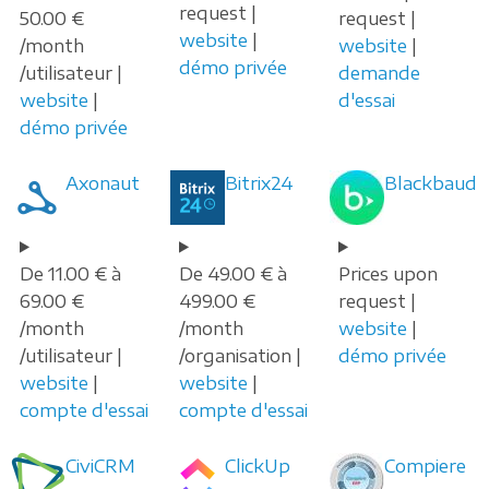
request |
50.00 €
request |
website
|
/month
website
|
démo privée
/utilisateur |
demande
website
|
d'essai
démo privée
Axonaut
Bitrix24
Blackbaud
De 11.00 € à
De 49.00 € à
Prices upon
69.00 €
499.00 €
request |
/month
/month
website
|
/utilisateur |
/organisation |
démo privée
website
|
website
|
compte d'essai
compte d'essai
CiviCRM
ClickUp
Compiere