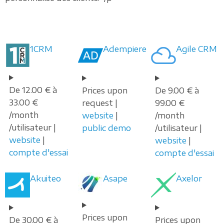
1CRM
Adempiere
Agile CRM
De 12.00 € à
Prices upon
De 9.00 € à
33.00 €
request |
99.00 €
/month
website
|
/month
/utilisateur |
public demo
/utilisateur |
website
|
website
|
compte d'essai
compte d'essai
Akuiteo
Asape
Axelor
Prices upon
De 30.00 € à
Prices upon