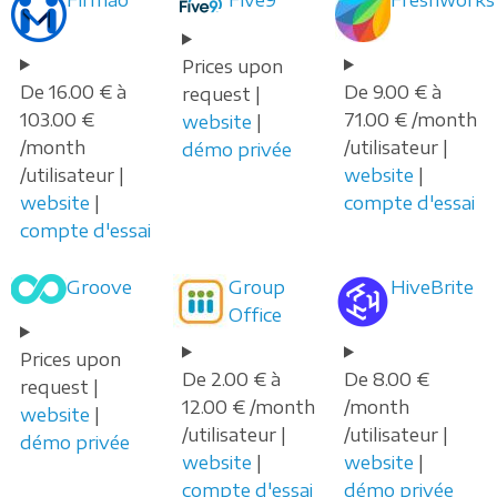
Prices upon
De 16.00 € à
De 9.00 € à
request |
103.00 €
71.00 € /month
website
|
/month
/utilisateur |
démo privée
/utilisateur |
website
|
website
|
compte d'essai
compte d'essai
Groove
Group
HiveBrite
Office
Prices upon
De 2.00 € à
De 8.00 €
request |
12.00 € /month
/month
website
|
/utilisateur |
/utilisateur |
démo privée
website
|
website
|
compte d'essai
démo privée