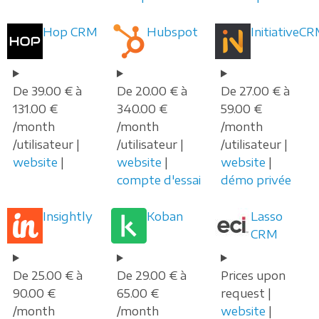
Hop CRM
Hubspot
InitiativeC
De 39.00 € à
De 20.00 € à
De 27.00 € à
131.00 €
340.00 €
59.00 €
/month
/month
/month
/utilisateur |
/utilisateur |
/utilisateur |
website
|
website
|
website
|
compte d'essai
démo privée
Insightly
Koban
Lasso
CRM
De 25.00 € à
De 29.00 € à
Prices upon
90.00 €
65.00 €
request |
/month
/month
website
|