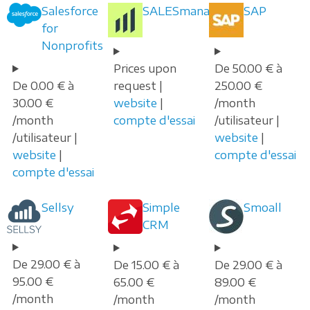
Salesforce
SALESmanago
SAP
for
Nonprofits
Prices upon
De 50.00 € à
De 0.00 € à
request |
250.00 €
30.00 €
website
|
/month
/month
compte d'essai
/utilisateur |
/utilisateur |
website
|
website
|
compte d'essai
compte d'essai
Sellsy
Simple
Smoall
CRM
De 29.00 € à
De 15.00 € à
De 29.00 € à
95.00 €
65.00 €
89.00 €
/month
/month
/month