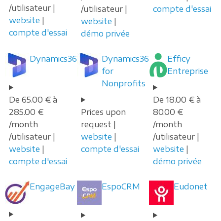
/utilisateur |
/utilisateur |
compte d'essai
website
|
website
|
compte d'essai
démo privée
Dynamics365
Dynamics365
Efficy
for
Entreprise
Nonprofits
De 65.00 € à
De 18.00 € à
285.00 €
Prices upon
80.00 €
/month
request |
/month
/utilisateur |
website
|
/utilisateur |
website
|
compte d'essai
website
|
compte d'essai
démo privée
EngageBay
EspoCRM
Eudonet