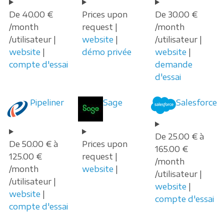
De 40.00 €
Prices upon
De 30.00 €
/month
request |
/month
/utilisateur |
website
|
/utilisateur |
website
|
démo privée
website
|
compte d'essai
demande
d'essai
Pipeliner
Sage
Salesforce
De 25.00 € à
De 50.00 € à
Prices upon
165.00 €
125.00 €
request |
/month
/month
website
|
/utilisateur |
/utilisateur |
website
|
website
|
compte d'essai
compte d'essai