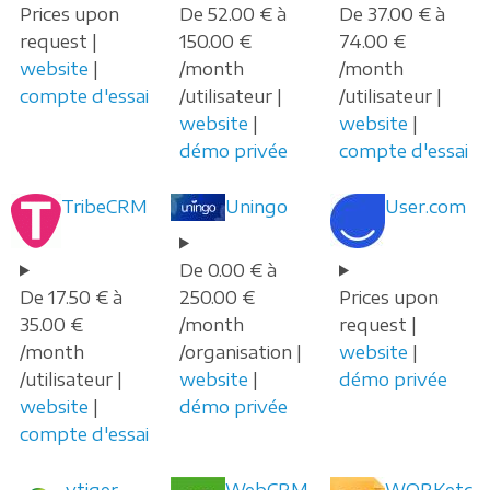
Prices upon
De 52.00 € à
De 37.00 € à
request |
150.00 €
74.00 €
website
|
/month
/month
compte d'essai
/utilisateur |
/utilisateur |
website
|
website
|
démo privée
compte d'essai
TribeCRM
Uningo
User.com
De 0.00 € à
De 17.50 € à
250.00 €
Prices upon
35.00 €
/month
request |
/month
/organisation |
website
|
/utilisateur |
website
|
démo privée
website
|
démo privée
compte d'essai
vtiger
WebCRM
WORKetc