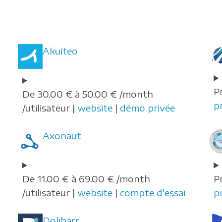
Akuiteo
P
De 30.00 € à 50.00 € /month
p
/utilisateur |
website
|
démo privée
Axonaut
De 11.00 € à 69.00 € /month
P
/utilisateur |
website
|
compte d'essai
p
Dolibarr