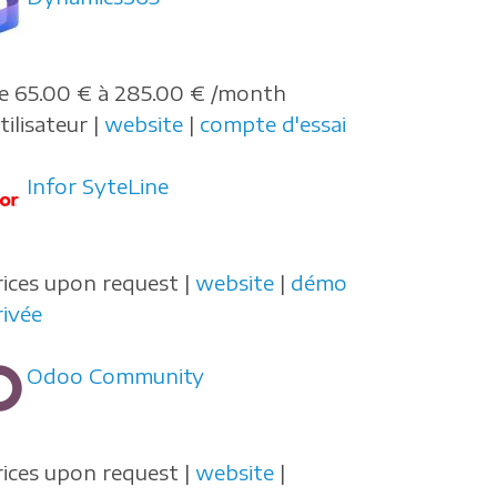
e 65.00 € à 285.00 € /month
tilisateur |
website
|
compte d'essai
Infor SyteLine
rices upon request |
website
|
démo
rivée
Odoo Community
rices upon request |
website
|