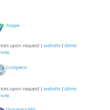
Asape
rices upon request |
website
|
démo
rivée
Compiere
rices upon request |
website
|
démo
rivée
Dynamics365