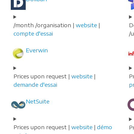
/month /organisation |
website
|
D
compte d'essai
/u
Everwin
Prices upon request |
website
|
P
demande d'essai
p
NetSuite
Prices upon request |
website
|
démo
P