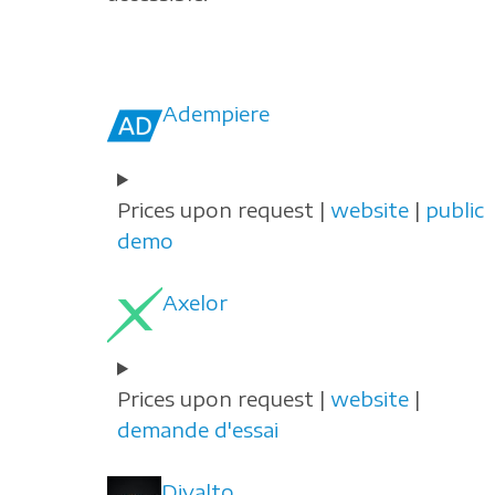
Adempiere
Prices upon request |
website
|
public
demo
Axelor
Prices upon request |
website
|
demande d'essai
Divalto