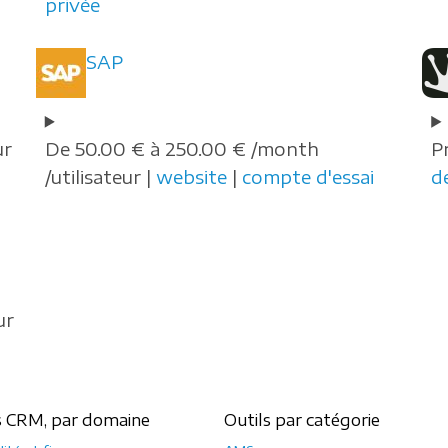
privée
SAP
ur
De 50.00 € à 250.00 € /month
P
/utilisateur |
website
|
compte d'essai
d
ur
s CRM, par domaine
Outils par catégorie