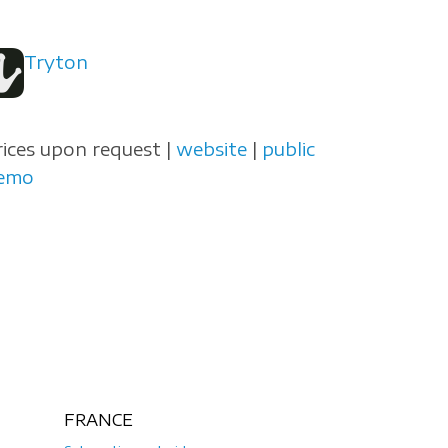
Tryton
rices upon request |
website
|
public
emo
FRANCE