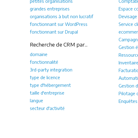
petites organisations
Comptabil
grandes entreprises
Espace co
organisations à but non lucratif
Devisage
fonctionnant sur WordPress
Service cl
fonctionnant sur Drupal
ecommer
Campagne
Recherche de CRM par...
Gestion é
domaine
Ressourc
fonctionnalité
Inventair
3rd-party integration
Facturati
type de licence
Automati
type d'hébergement
Gestion d
taille d'entreprise
Pilotage 
langue
Enquêtes
secteur d'activité