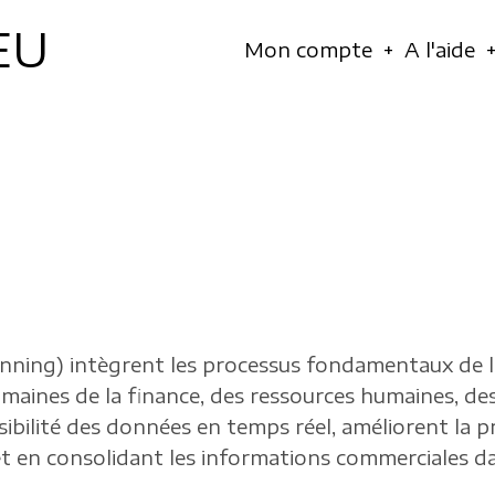
EU
Navigation
Mon compte
A l'aide
principale
anning) intègrent les processus fondamentaux de l
omaines de la finance, des ressources humaines, des
sibilité des données en temps réel, améliorent la 
s et en consolidant les informations commerciales 