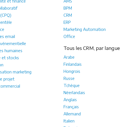
ité et finance
AMS
llaboratif
BPM
 (CPQ)
CRM
ientèle
ERP
ce
Marketing Automation
s email
Office
vénementielle
Tous les CRM, par langue
es humaines
Arabe
e et stocks
Finlandais
on
Hongrois
sation marketing
Russe
e projet
Tchèque
commercial
Néerlandais
Anglais
Français
Allemand
Italien