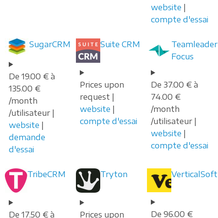
website
|
compte d'essai
SugarCRM
Suite CRM
Teamleader
Focus
De 19.00 € à
Prices upon
De 37.00 € à
135.00 €
request |
74.00 €
/month
website
|
/month
/utilisateur |
compte d'essai
/utilisateur |
website
|
website
|
demande
compte d'essai
d'essai
TribeCRM
Tryton
VerticalSoft
De 96.00 €
De 17.50 € à
Prices upon