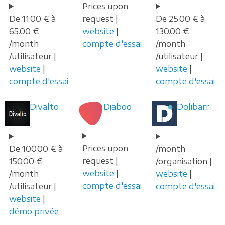
Prices upon
De 11.00 € à
request |
De 25.00 € à
65.00 €
website
|
130.00 €
/month
compte d'essai
/month
/utilisateur |
/utilisateur |
website
|
website
|
compte d'essai
compte d'essai
Divalto
Djaboo
Dolibarr
Prices upon
De 100.00 € à
/month
request |
150.00 €
/organisation |
website
|
/month
website
|
compte d'essai
/utilisateur |
compte d'essai
website
|
démo privée