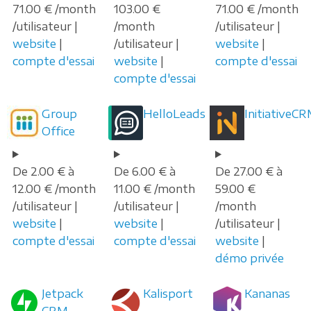
71.00 € /month
103.00 €
71.00 € /month
/utilisateur |
/month
/utilisateur |
website
|
/utilisateur |
website
|
compte d'essai
website
|
compte d'essai
compte d'essai
Group
HelloLeads
InitiativeC
Office
De 2.00 € à
De 6.00 € à
De 27.00 € à
12.00 € /month
11.00 € /month
59.00 €
/utilisateur |
/utilisateur |
/month
website
|
website
|
/utilisateur |
compte d'essai
compte d'essai
website
|
démo privée
Jetpack
Kalisport
Kananas
CRM