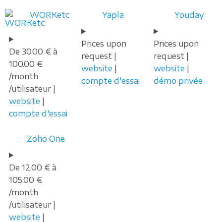
WORKetc
Yapla
Youday
Prices upon
Prices upon
De 30.00 € à
request |
request |
100.00 €
website
|
website
|
/month
compte d'essai
démo privée
/utilisateur |
website
|
compte d'essai
Zoho One
De 12.00 € à
105.00 €
/month
/utilisateur |
website
|