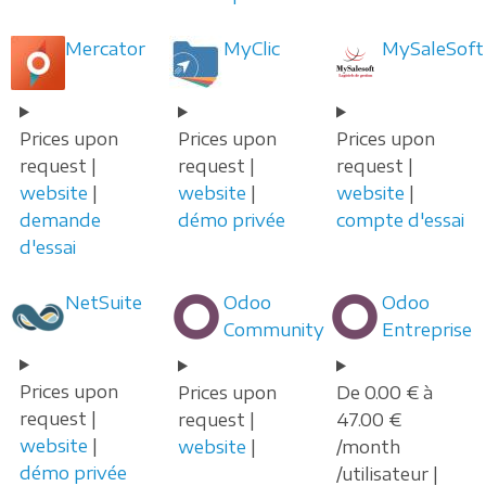
Mercator
MyClic
MySaleSoft
Prices upon
Prices upon
Prices upon
request |
request |
request |
website
|
website
|
website
|
demande
démo privée
compte d'essai
d'essai
NetSuite
Odoo
Odoo
Community
Entreprise
Prices upon
Prices upon
De 0.00 € à
request |
request |
47.00 €
website
|
website
|
/month
démo privée
/utilisateur |