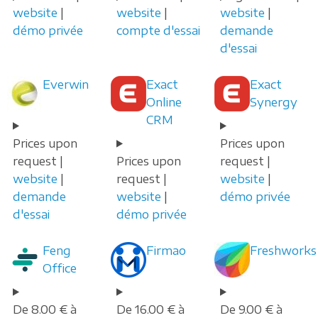
website
|
website
|
website
|
démo privée
compte d'essai
demande
d'essai
Everwin
Exact
Exact
Online
Synergy
CRM
Prices upon
Prices upon
request |
Prices upon
request |
website
|
request |
website
|
demande
website
|
démo privée
d'essai
démo privée
Feng
Firmao
Freshworks
Office
De 8.00 € à
De 16.00 € à
De 9.00 € à