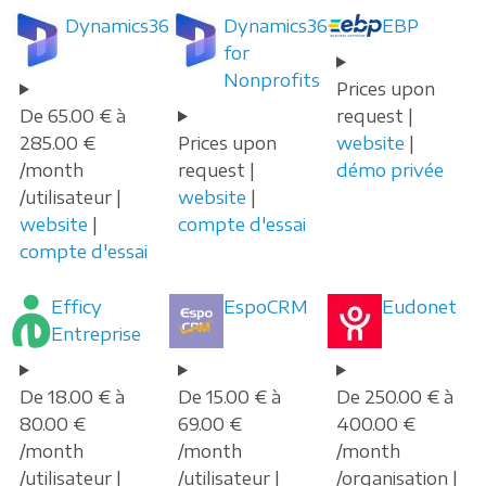
Dynamics365
Dynamics365
EBP
for
Nonprofits
Prices upon
De 65.00 € à
request |
285.00 €
Prices upon
website
|
/month
request |
démo privée
/utilisateur |
website
|
website
|
compte d'essai
compte d'essai
Efficy
EspoCRM
Eudonet
Entreprise
De 18.00 € à
De 15.00 € à
De 250.00 € à
80.00 €
69.00 €
400.00 €
/month
/month
/month
/utilisateur |
/utilisateur |
/organisation |