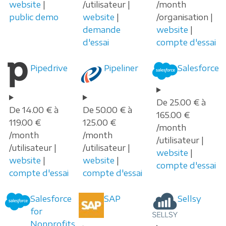
website
|
/utilisateur |
/month
public demo
website
|
/organisation |
demande
website
|
d'essai
compte d'essai
Pipedrive
Pipeliner
Salesforce
De 25.00 € à
De 14.00 € à
De 50.00 € à
165.00 €
119.00 €
125.00 €
/month
/month
/month
/utilisateur |
/utilisateur |
/utilisateur |
website
|
website
|
website
|
compte d'essai
compte d'essai
compte d'essai
Salesforce
SAP
Sellsy
for
Nonprofits