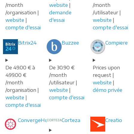
/month
website
|
/month
/organisation |
demande
/utilisateur |
website
|
d'essai
website
|
compte d'essai
compte d'essai
Bitrix24
Buzzee
Compiere
De 49.00 € à
De 30.90 €
Prices upon
499.00 €
/month
request |
/month
/utilisateur |
website
|
/organisation |
website
|
démo privée
website
|
compte d'essai
compte d'essai
ConvergeHub
Corteza
Creatio