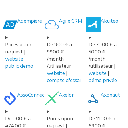
Adempiere
Agile CRM
Akuiteo
Prices upon
De 9.00 € à
De 30.00 € à
request |
99.00 €
50.00 €
website
|
/month
/month
public demo
/utilisateur |
/utilisateur |
website
|
website
|
compte d'essai
démo privée
AssoConnect
Axelor
Axonaut
De 0.00 € à
Prices upon
De 11.00 € à
474.00 €
request |
69.00 €