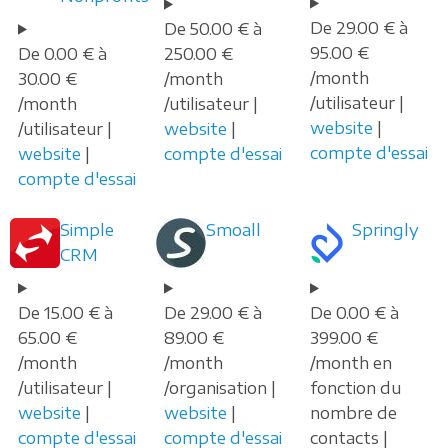
De 29.00 € à
De 50.00 € à
95.00 €
De 0.00 € à
250.00 €
/month
30.00 €
/month
/utilisateur |
/month
/utilisateur |
website
|
/utilisateur |
website
|
compte d'essai
website
|
compte d'essai
compte d'essai
Simple
Smoall
Springly
CRM
De 15.00 € à
De 29.00 € à
De 0.00 € à
65.00 €
89.00 €
399.00 €
/month
/month
/month en
/utilisateur |
/organisation |
fonction du
website
|
website
|
nombre de
compte d'essai
compte d'essai
contacts |