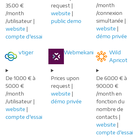
/month
35.00 €
request |
/connexion
/month
website
|
simultanée |
/utilisateur |
public demo
website
|
website
|
démo privée
compte d'essai
vtiger
Webmekanic
Wild
Apricot
De 10.00 € à
Prices upon
De 60.00 € à
50.00 €
request |
900.00 €
/month
website
|
/month en
/utilisateur |
démo privée
fonction du
website
|
nombre de
compte d'essai
contacts |
website
|
compte d'essai