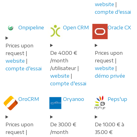
website
|
compte d'essai
Onpipeline
Open CRM
Oracle CX
Prices upon
De 40.00 €
Prices upon
request |
/month
request |
website
|
/utilisateur |
website
|
compte d'essai
website
|
démo privée
compte d'essai
OroCRM
Oryanoo
Peps'up
Prices upon
De 30.00 €
De 10.00 € à
request |
/month
35.00 €