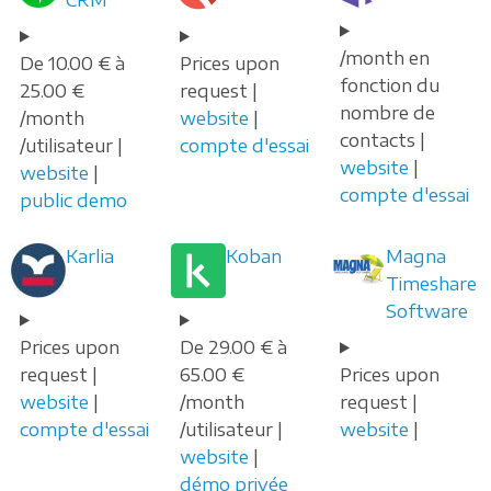
/month en
De 10.00 € à
Prices upon
fonction du
25.00 €
request |
nombre de
/month
website
|
contacts |
/utilisateur |
compte d'essai
website
|
website
|
compte d'essai
public demo
Karlia
Koban
Magna
Timeshare
Software
Prices upon
De 29.00 € à
request |
65.00 €
Prices upon
website
|
/month
request |
compte d'essai
/utilisateur |
website
|
website
|
démo privée