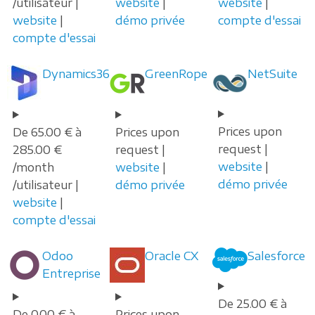
/utilisateur |
website
|
website
|
website
|
démo privée
compte d'essai
compte d'essai
Dynamics365
GreenRope
NetSuite
Prices upon
De 65.00 € à
Prices upon
request |
285.00 €
request |
website
|
/month
website
|
démo privée
/utilisateur |
démo privée
website
|
compte d'essai
Odoo
Oracle CX
Salesforce
Entreprise
De 25.00 € à
De 0.00 € à
Prices upon