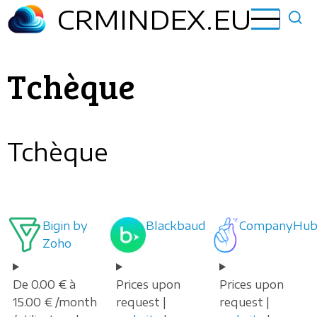
Aller
CRMINDEX.EU
au
contenu
principal
Tchèque
Tchèque
Bigin by
Blackbaud
CompanyHu
Zoho
De 0.00 € à
Prices upon
Prices upon
15.00 € /month
request |
request |