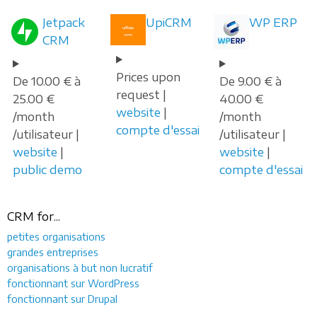
Jetpack
UpiCRM
WP ERP
CRM
Prices upon
De 10.00 € à
De 9.00 € à
request |
25.00 €
40.00 €
website
|
/month
/month
compte d'essai
/utilisateur |
/utilisateur |
website
|
website
|
public demo
compte d'essai
CRM for...
petites organisations
grandes entreprises
organisations à but non lucratif
fonctionnant sur WordPress
fonctionnant sur Drupal