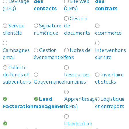
Devisage
des
Site web
des
(CPQ)
contacts
(CMS)
contrats
Gestion
Service
Signature
de
clientèle
numérique
documents
ecommerce
Campagnes
Gestion
Notes de
Interventions
email
événementielle
frais
sur site
Collecte
de fonds et
Ressources
Inventaire
subventions
Gouvernance
humaines
et stocks
Lead
Apprentissage
Logistique
Facturation
management
(LMS)
et entrepôts
Planification