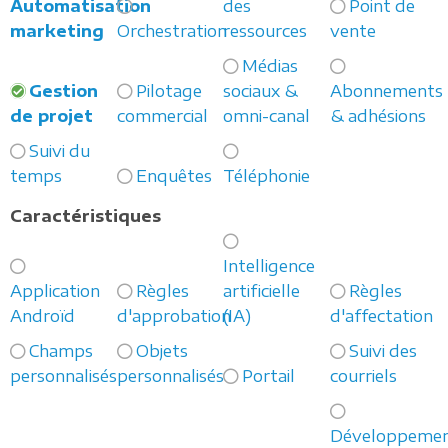
Automatisation
des
Point de
marketing
Orchestration
ressources
vente
Médias
Gestion
Pilotage
sociaux &
Abonnements
de projet
commercial
omni-canal
& adhésions
Suivi du
temps
Enquêtes
Téléphonie
Caractéristiques
Intelligence
Application
Règles
artificielle
Règles
Androïd
d'approbation
(IA)
d'affectation
Champs
Objets
Suivi des
personnalisés
personnalisés
Portail
courriels
Développeme