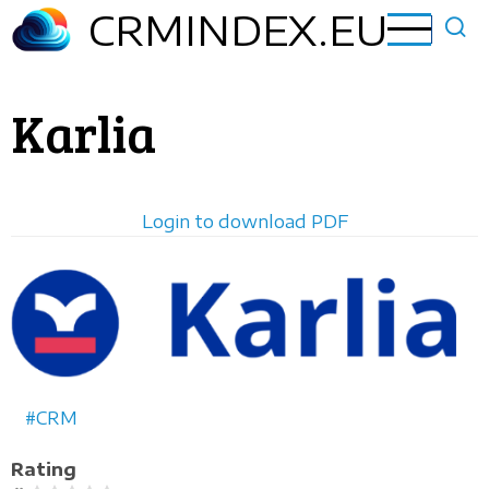
Aller
CRMINDEX.EU
au
contenu
principal
Karlia
Login to download PDF
Horizontal
logo
CRM
Rating