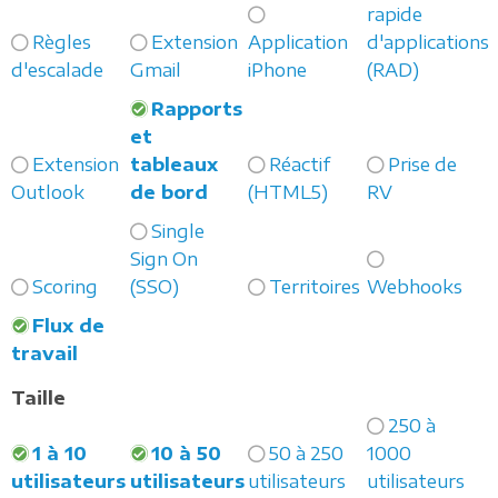
rapide
Règles
Extension
Application
d'applications
d'escalade
Gmail
iPhone
(RAD)
Rapports
et
Extension
tableaux
Réactif
Prise de
Outlook
de bord
(HTML5)
RV
Single
Sign On
Scoring
(SSO)
Territoires
Webhooks
Flux de
travail
Taille
250 à
1 à 10
10 à 50
50 à 250
1000
utilisateurs
utilisateurs
utilisateurs
utilisateurs