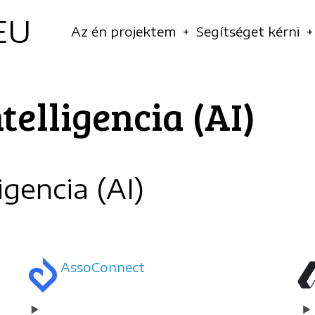
EU
Navigáció
Az én projektem
Segítséget kérni
principale
telligencia (AI)
igencia (AI)
AssoConnect