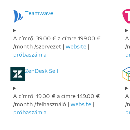
Teamwave
A címről 39.00 € a címre 199.00 €
A
/month /szervezet |
website
|
/
próbaszámla
p
ZenDesk Sell
A címről 19.00 € a címre 149.00 €
A
/month /felhasználó |
website
|
/
próbaszámla
p