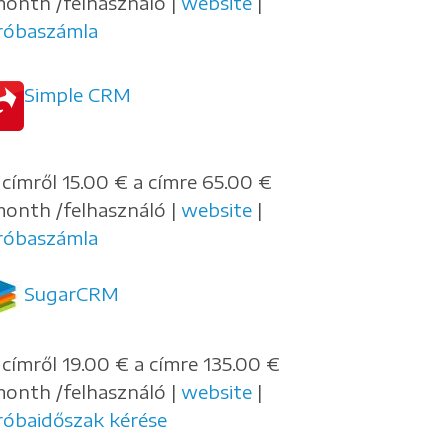
month /felhasználó |
website
|
róbaszámla
Simple CRM
 címről 15.00 € a címre 65.00 €
month /felhasználó |
website
|
róbaszámla
SugarCRM
 címről 19.00 € a címre 135.00 €
month /felhasználó |
website
|
róbaidőszak kérése