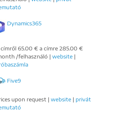
emutató
Dynamics365
 címről 65.00 € a címre 285.00 €
month /felhasználó |
website
|
róbaszámla
Five9
rices upon request |
website
|
privát
emutató