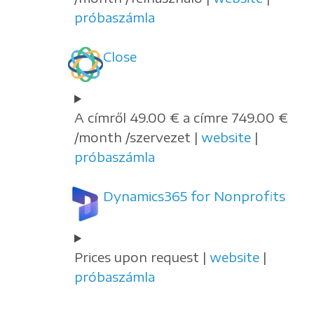
próbaszámla
Close
A címről 49.00 € a címre 749.00 €
/month /szervezet |
website
|
próbaszámla
Dynamics365 for Nonprofits
Prices upon request |
website
|
próbaszámla