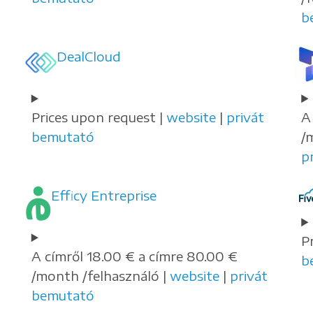
b
DealCloud
Prices upon request |
website
|
privát
A
bemutató
/
p
Efficy Entreprise
P
A címről 18.00 € a címre 80.00 €
b
/month /felhasználó |
website
|
privát
bemutató