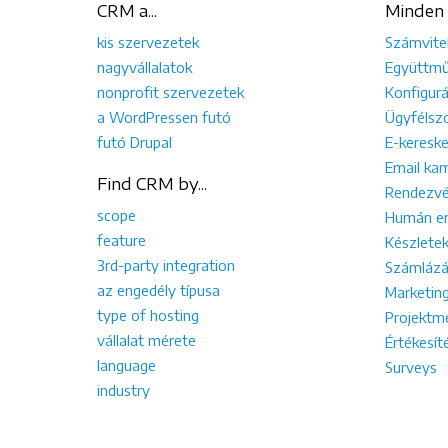
CRM a...
Minden 
kis szervezetek
Számvite
nagyvállalatok
Együttmű
nonprofit szervezetek
Konfigurá
a WordPressen futó
Ügyfélszo
futó Drupal
E-keresk
Email ka
Find CRM by...
Rendezvé
scope
Humán er
feature
Készletek
3rd-party integration
Számlázá
az engedély típusa
Marketin
type of hosting
Projektm
vállalat mérete
Értékesí
language
Surveys
industry