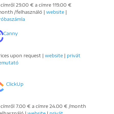
 címről 29.00 € a címre 119.00 €
month /felhasználó |
website
|
róbaszámla
Canny
rices upon request |
website
|
privát
emutató
ClickUp
 címről 7.00 € a címre 24.00 € /month
felhasználó |
website
|
privát