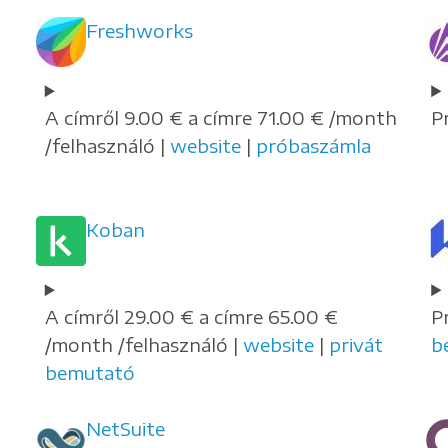
Freshworks
A címről 9.00 € a címre 71.00 € /month
P
/felhasználó |
website
|
próbaszámla
Koban
A címről 29.00 € a címre 65.00 €
P
/month /felhasználó |
website
|
privát
b
bemutató
NetSuite