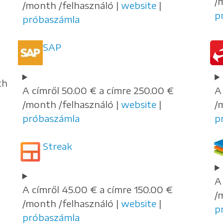
/
/month /felhasználó |
website
|
p
próbaszámla
SAP
th
A címről 50.00 € a címre 250.00 €
A
/month /felhasználó |
website
|
/
próbaszámla
p
Streak
A
A címről 45.00 € a címre 150.00 €
/
/month /felhasználó |
website
|
p
próbaszámla