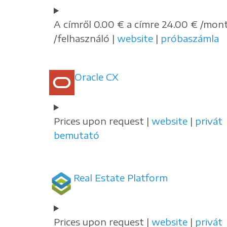
A címről 0.00 € a címre 24.00 € /mon
/felhasználó |
website
|
próbaszámla
Oracle CX
Prices upon request |
website
|
privát
bemutató
Real Estate Platform
Prices upon request |
website
|
privát