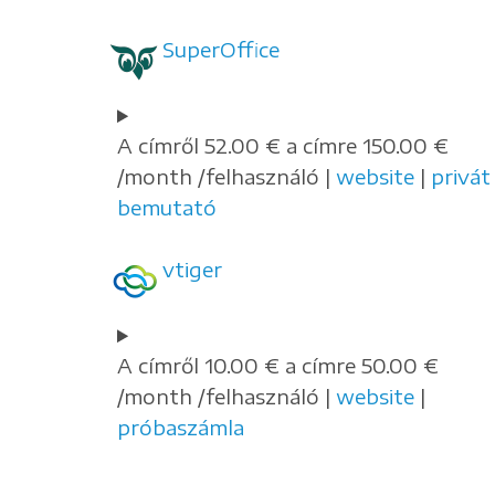
SuperOffice
A címről 52.00 € a címre 150.00 €
/month /felhasználó |
website
|
privát
bemutató
vtiger
A címről 10.00 € a címre 50.00 €
/month /felhasználó |
website
|
próbaszámla