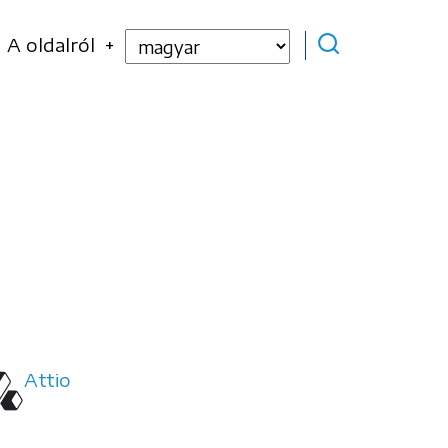
Select
A oldalról
your
language
Attio