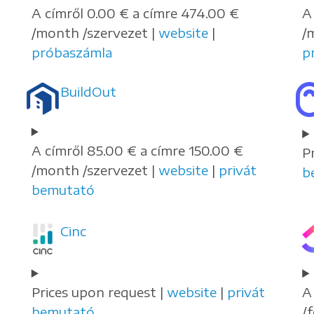
A címről 0.00 € a címre 474.00 €
A
/month /szervezet |
website
|
/
próbaszámla
p
BuildOut
A címről 85.00 € a címre 150.00 €
P
/month /szervezet |
website
|
privát
b
bemutató
Cinc
Prices upon request |
website
|
privát
A
bemutató
/