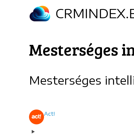
Ugrás
CRMINDEX.
a
tartalomra
Mesterséges in
Mesterséges intell
Act!