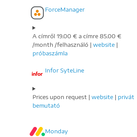
ForceManager
A címről 19.00 € a címre 85.00 €
/month /felhasználó |
website
|
próbaszámla
Infor SyteLine
Prices upon request |
website
|
privát
bemutató
Monday