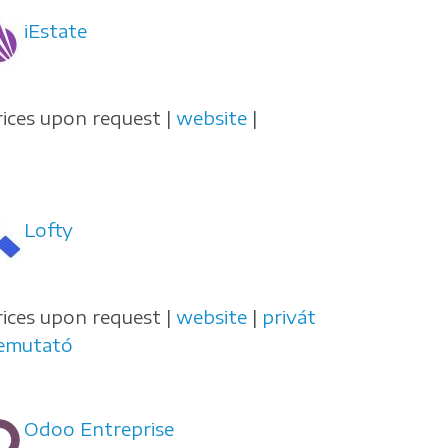
iEstate
rices upon request |
website
|
Lofty
rices upon request |
website
|
privát
emutató
Odoo Entreprise