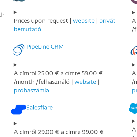
th
Prices upon request |
website
|
privát
A
bemutató
/
PipeLine CRM
A címről 25.00 € a címre 59.00 €
A
/month /felhasználó |
website
|
/
próbaszámla
p
Salesflare
A
A címről 29.00 € a címre 99.00 €