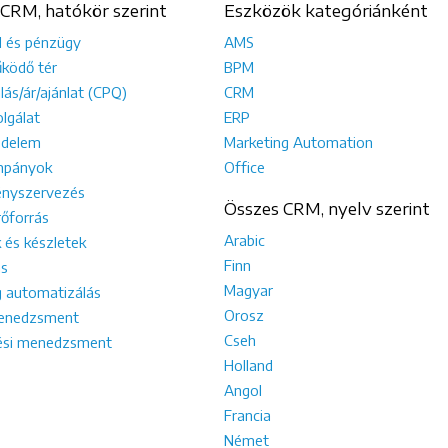
CRM, hatókör szerint
Eszközök kategóriánként
l és pénzügy
AMS
ködő tér
BPM
lás/ár/ajánlat (CPQ)
CRM
lgálat
ERP
edelem
Marketing Automation
mpányok
Office
nyszervezés
Összes CRM, nyelv szerint
őforrás
Arabic
 és készletek
Finn
s
Magyar
g automatizálás
Orosz
enedzsment
Cseh
tési menedzsment
Holland
Angol
Francia
Német