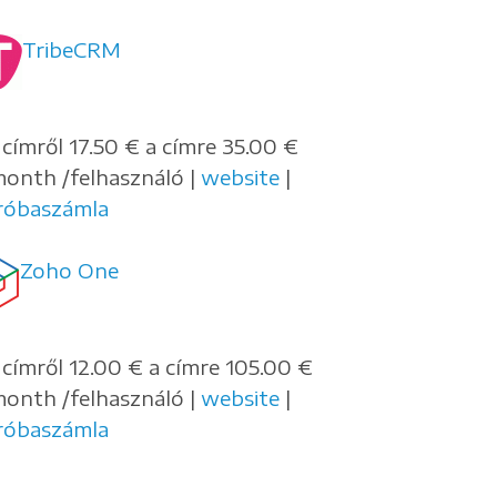
TribeCRM
 címről 17.50 € a címre 35.00 €
month /felhasználó |
website
|
róbaszámla
Zoho One
 címről 12.00 € a címre 105.00 €
month /felhasználó |
website
|
róbaszámla