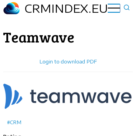
Aller
CRMINDEX.EU
au
contenu
principal
Teamwave
Login to download PDF
Horizontal
logo
CRM