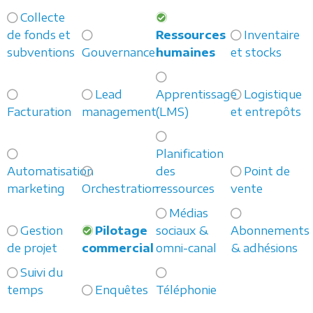
Collecte
de fonds et
Ressources
Inventaire
subventions
Gouvernance
humaines
et stocks
Lead
Apprentissage
Logistique
Facturation
management
(LMS)
et entrepôts
Planification
Automatisation
des
Point de
marketing
Orchestration
ressources
vente
Médias
Gestion
Pilotage
sociaux &
Abonnements
de projet
commercial
omni-canal
& adhésions
Suivi du
temps
Enquêtes
Téléphonie