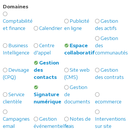
Domaines
Comptabilité
Publicité
Gestion
et finance
Calendrier
en ligne
des actifs
Gestion
Business
Centre
Espace
des
Intelligence
d'appel
collaboratif
communautés
Gestion
Devisage
des
Site web
Gestion
(CPQ)
contacts
(CMS)
des contrats
Gestion
Service
Signature
de
clientèle
numérique
documents
ecommerce
Campagnes
Gestion
Notes de
Interventions
email
événementielle
frais
sur site