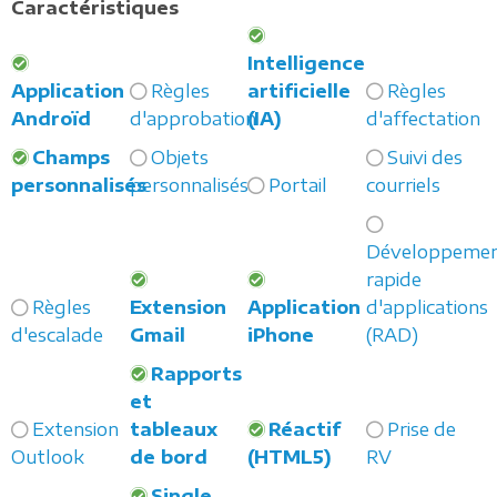
Caractéristiques
Intelligence
Application
Règles
artificielle
Règles
Androïd
d'approbation
(IA)
d'affectation
Champs
Objets
Suivi des
personnalisés
personnalisés
Portail
courriels
Développeme
rapide
Règles
Extension
Application
d'applications
d'escalade
Gmail
iPhone
(RAD)
Rapports
et
Extension
tableaux
Réactif
Prise de
Outlook
de bord
(HTML5)
RV
Single