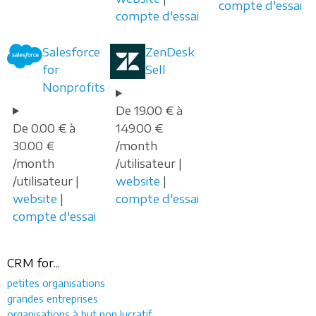
compte d'essai
compte d'essai
Salesforce
ZenDesk
for
Sell
Nonprofits
De 19.00 € à
De 0.00 € à
149.00 €
30.00 €
/month
/month
/utilisateur |
/utilisateur |
website
|
website
|
compte d'essai
compte d'essai
CRM for...
petites organisations
grandes entreprises
organisations à but non lucratif