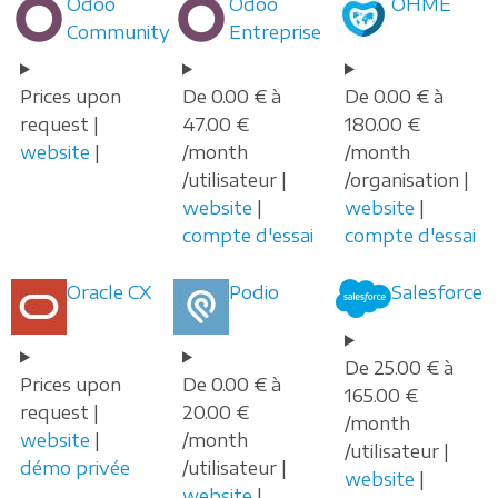
Odoo
Odoo
OHME
Community
Entreprise
Prices upon
De 0.00 € à
De 0.00 € à
request |
47.00 €
180.00 €
website
|
/month
/month
/utilisateur |
/organisation |
website
|
website
|
compte d'essai
compte d'essai
Oracle CX
Podio
Salesforce
De 25.00 € à
Prices upon
De 0.00 € à
165.00 €
request |
20.00 €
/month
website
|
/month
/utilisateur |
démo privée
/utilisateur |
website
|
website
|