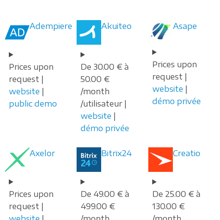
Adempiere
Akuiteo
Asape
Prices upon
Prices upon
De 30.00 € à
request |
request |
50.00 €
website
|
website
|
/month
démo privée
public demo
/utilisateur |
website
|
démo privée
Axelor
Bitrix24
Creatio
Prices upon
De 49.00 € à
De 25.00 € à
request |
499.00 €
130.00 €
website
|
/month
/month