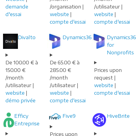
demande
/organisation |
/utilisateur |
d'essai
website
|
website
|
compte d'essai
compte d'essai
Divalto
Dynamics365
Dynamics36
for
Nonprofits
De 100.00 € à
De 65.00 € à
150.00 €
285.00 €
Prices upon
/month
/month
request |
/utilisateur |
/utilisateur |
website
|
website
|
website
|
compte d'essai
démo privée
compte d'essai
Efficy
Five9
HiveBrite
Entreprise
Prices upon