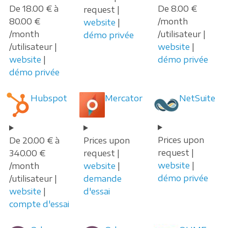
De 18.00 € à
De 8.00 €
request |
80.00 €
/month
website
|
/month
/utilisateur |
démo privée
/utilisateur |
website
|
website
|
démo privée
démo privée
Hubspot
Mercator
NetSuite
Prices upon
De 20.00 € à
Prices upon
request |
340.00 €
request |
website
|
/month
website
|
démo privée
/utilisateur |
demande
website
|
d'essai
compte d'essai