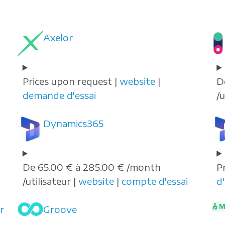
Axelor
Prices upon request |
website
|
D
demande d'essai
/u
Dynamics365
De 65.00 € à 285.00 € /month
P
/utilisateur |
website
|
compte d'essai
d'
r
Groove