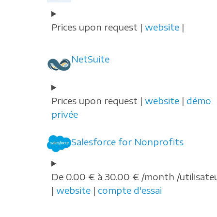
Prices upon request |
website
|
NetSuite
Prices upon request |
website
|
démo
privée
Salesforce for Nonprofits
De 0.00 € à 30.00 € /month /utilisate
|
website
|
compte d'essai