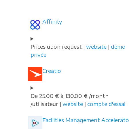
Affinity
Prices upon request |
website
|
démo
privée
Creatio
De 25.00 € à 130.00 € /month
/utilisateur |
website
|
compte d'essai
Facilities Management Accelerato