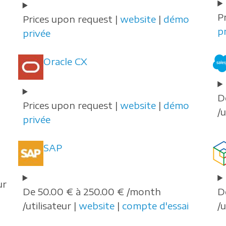
P
Prices upon request |
website
|
démo
p
privée
Oracle CX
D
Prices upon request |
website
|
démo
/u
privée
SAP
ur
De 50.00 € à 250.00 € /month
D
/utilisateur |
website
|
compte d'essai
/u