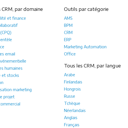
s CRM, par domaine
Outils par catégorie
ité et finance
AMS
llaboratif
BPM
 (CPQ)
CRM
ientèle
ERP
ce
Marketing Automation
s email
Office
vénementielle
Tous les CRM, par langue
es humaines
Arabe
e et stocks
Finlandais
on
Hongrois
sation marketing
Russe
e projet
Tchèque
commercial
Néerlandais
Anglais
Français