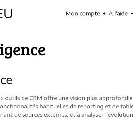
EU
Navigation
Mon compte
A l'aide
principale
ligence
nce
ux outils de CRM offre une vision plus approfondie 
 fonctionnalités habituelles de reporting et de ta
nant de sources externes, et à analyser l'évoluti