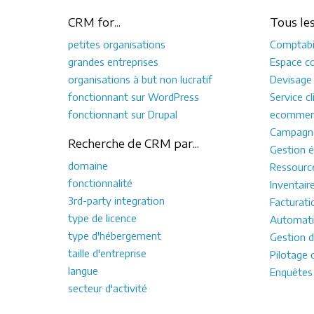
CRM for...
Tous le
petites organisations
Comptabil
grandes entreprises
Espace co
organisations à but non lucratif
Devisage
fonctionnant sur WordPress
Service cl
fonctionnant sur Drupal
ecommer
Campagne
Recherche de CRM par...
Gestion é
domaine
Ressourc
fonctionnalité
Inventair
3rd-party integration
Facturati
type de licence
Automati
type d'hébergement
Gestion d
taille d'entreprise
Pilotage 
langue
Enquêtes
secteur d'activité