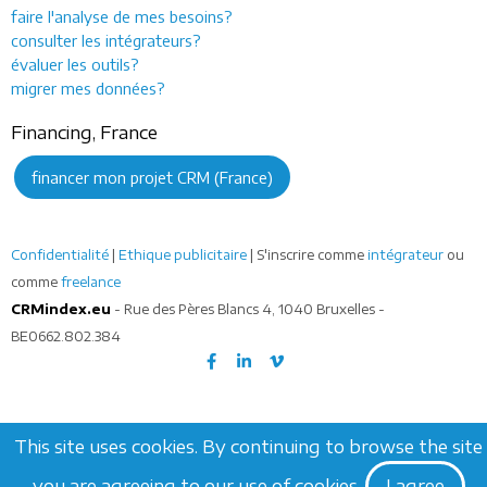
faire l'analyse de mes besoins?
consulter les intégrateurs?
évaluer les outils?
migrer mes données?
Financing, France
financer mon projet CRM (France)
Confidentialité
|
Ethique publicitaire
| S'inscrire comme
intégrateur
ou
comme
freelance
CRMindex.eu
- Rue des Pères Blancs 4, 1040 Bruxelles -
BE0662.802.384
This site uses cookies. By continuing to browse the site
you are agreeing to our use of cookies.
I agree