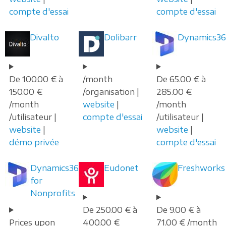
compte d'essai
compte d'essai
Divalto
Dolibarr
Dynamics36
De 100.00 € à
/month
De 65.00 € à
150.00 €
/organisation |
285.00 €
/month
website
|
/month
/utilisateur |
compte d'essai
/utilisateur |
website
|
website
|
démo privée
compte d'essai
Dynamics365
Eudonet
Freshworks
for
Nonprofits
De 250.00 € à
De 9.00 € à
Prices upon
400.00 €
71.00 € /month