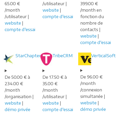
65.00 €
/utilisateur |
399.00 €
/month
website
|
/month en
/utilisateur |
compte d'essai
fonction du
website
|
nombre de
compte d'essai
contacts |
website
|
compte d'essai
StarChapter
TribeCRM
VerticalSoft
De 96.00 €
De 50.00 € à
De 17.50 € à
/month
234.00 €
35.00 €
/connexion
/month
/month
simultanée |
/organisation |
/utilisateur |
website
|
website
|
website
|
démo privée
démo privée
compte d'essai