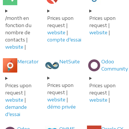
/month en
Prices upon
Prices upon
fonction du
request |
request |
nombre de
website
|
website
|
contacts |
compte d'essai
website
|
Mercator
NetSuite
Odoo
Community
Prices upon
Prices upon
Prices upon
request |
request |
request |
website
|
website
|
website
|
démo privée
demande
d'essai
Odoo
OHME
Oracle CX