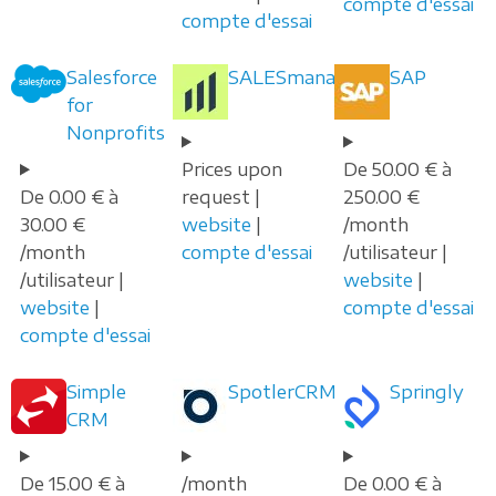
compte d'essai
compte d'essai
Salesforce
SALESmanago
SAP
for
Nonprofits
Prices upon
De 50.00 € à
De 0.00 € à
request |
250.00 €
30.00 €
website
|
/month
/month
compte d'essai
/utilisateur |
/utilisateur |
website
|
website
|
compte d'essai
compte d'essai
Simple
SpotlerCRM
Springly
CRM
De 15.00 € à
/month
De 0.00 € à