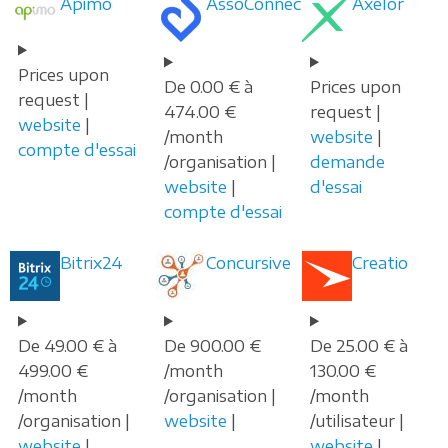
Apimo
AssoConnect
Axelor
Prices upon
De 0.00 € à
Prices upon
request |
474.00 €
request |
website
|
/month
website
|
compte d'essai
/organisation |
demande
website
|
d'essai
compte d'essai
Bitrix24
Concursive
Creatio
De 49.00 € à
De 900.00 €
De 25.00 € à
499.00 €
/month
130.00 €
/month
/organisation |
/month
/organisation |
website
|
/utilisateur |
website
|
website
|