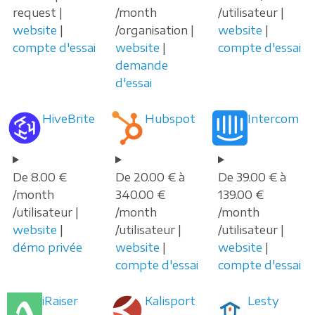
request |
/month
/utilisateur |
website
|
/organisation |
website
|
compte d'essai
website
|
compte d'essai
demande
d'essai
HiveBrite
Hubspot
Intercom
De 8.00 €
De 20.00 € à
De 39.00 € à
/month
340.00 €
139.00 €
/utilisateur |
/month
/month
website
|
/utilisateur |
/utilisateur |
démo privée
website
|
website
|
compte d'essai
compte d'essai
iRaiser
Kalisport
Lesty