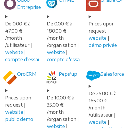
Entreprise
De 0.00 € à
De 0.00 € à
Prices upon
47.00 €
180.00 €
request |
/month
/month
website
|
/utilisateur |
/organisation |
démo privée
website
|
website
|
compte d'essai
compte d'essai
OroCRM
Peps'up
Salesforce
De 25.00 € à
Prices upon
De 10.00 € à
165.00 €
request |
35.00 €
/month
website
|
/month
/utilisateur |
public demo
/organisation |
website
|
website
|