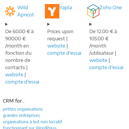
Wild
Yapla
Zoho One
Apricot
De 60.00 € à
Prices upon
De 12.00 € à
900.00 €
request |
105.00 €
/month en
website
|
/month
fonction du
compte d'essai
/utilisateur |
nombre de
website
|
contacts |
compte d'essai
website
|
compte d'essai
CRM for...
petites organisations
grandes entreprises
organisations à but non lucratif
fonctionnant sur WordPress