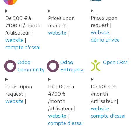
Prices upon
De 9.00 € à
Prices upon
request |
71.00 € /month
request |
website
|
/utilisateur |
website
|
démo privée
website
|
compte d'essai
Odoo
Odoo
Open CRM
Community
Entreprise
Prices upon
De 0.00 € à
De 40.00 €
request |
47.00 €
/month
website
|
/month
/utilisateur |
/utilisateur |
website
|
website
|
compte d'essai
compte d'essai