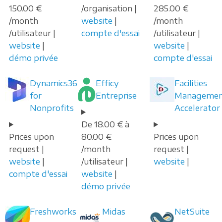
150.00 €
/organisation |
285.00 €
/month
website
|
/month
/utilisateur |
compte d'essai
/utilisateur |
website
|
website
|
démo privée
compte d'essai
Dynamics365
Efficy
Facilities
for
Entreprise
Manageme
Nonprofits
Accelerator
De 18.00 € à
Prices upon
80.00 €
Prices upon
request |
/month
request |
website
|
/utilisateur |
website
|
compte d'essai
website
|
démo privée
Freshworks
Midas
NetSuite