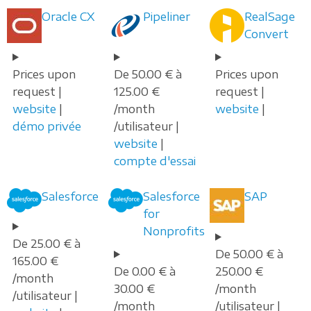
Oracle CX
Pipeliner
RealSage
Convert
Prices upon
De 50.00 € à
Prices upon
request |
125.00 €
request |
website
|
/month
website
|
démo privée
/utilisateur |
website
|
compte d'essai
Salesforce
Salesforce
SAP
for
Nonprofits
De 25.00 € à
De 50.00 € à
165.00 €
De 0.00 € à
250.00 €
/month
30.00 €
/month
/utilisateur |
/month
/utilisateur |