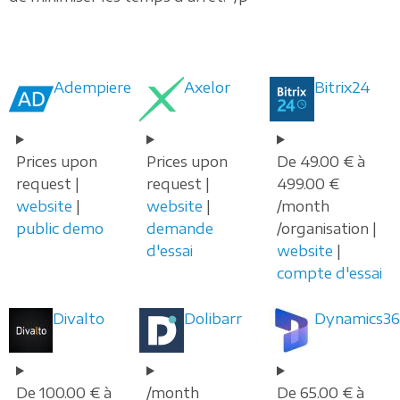
Adempiere
Axelor
Bitrix24
Prices upon
Prices upon
De 49.00 € à
request |
request |
499.00 €
website
|
website
|
/month
public demo
demande
/organisation |
d'essai
website
|
compte d'essai
Divalto
Dolibarr
Dynamics36
De 100.00 € à
/month
De 65.00 € à