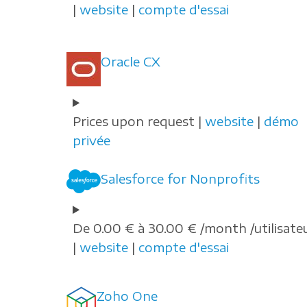
|
website
|
compte d'essai
Oracle CX
Prices upon request |
website
|
démo
privée
Salesforce for Nonprofits
De 0.00 € à 30.00 € /month /utilisate
|
website
|
compte d'essai
Zoho One