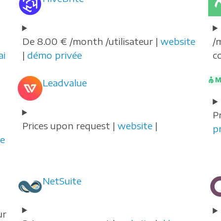
De 8.00 € /month /utilisateur |
website
/
ai
|
démo privée
c
Leadvalue
P
Prices upon request |
website
|
p
e
NetSuite
ur