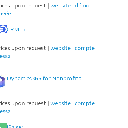
rices upon request |
website
|
démo
rivée
CRM.io
rices upon request |
website
|
compte
essai
Dynamics365 for Nonprofits
rices upon request |
website
|
compte
essai
iRaiser