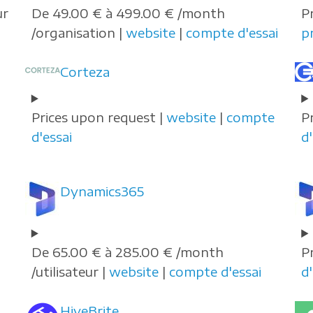
ur
De 49.00 € à 499.00 € /month
P
/organisation |
website
|
compte d'essai
p
Corteza
Prices upon request |
website
|
compte
P
d'essai
d'
Dynamics365
De 65.00 € à 285.00 € /month
P
/utilisateur |
website
|
compte d'essai
d'
HiveBrite