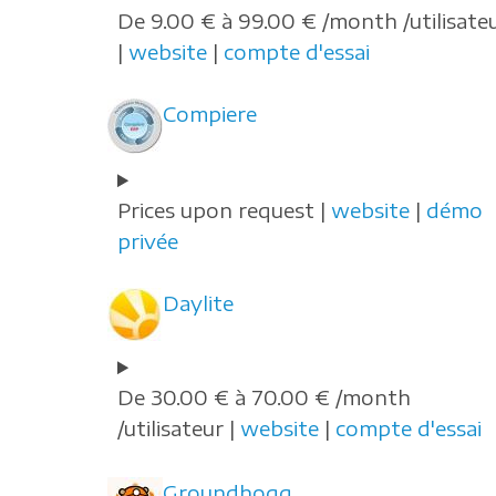
De 9.00 € à 99.00 € /month /utilisate
|
website
|
compte d'essai
Compiere
Prices upon request |
website
|
démo
privée
Daylite
De 30.00 € à 70.00 € /month
/utilisateur |
website
|
compte d'essai
Groundhogg