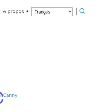
Select
A propos
your
language
Canny