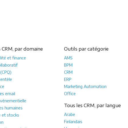
s CRM, par domaine
Outils par catégorie
ité et finance
AMS
llaboratif
BPM
 (CPQ)
CRM
ientèle
ERP
ce
Marketing Automation
s email
Office
vénementielle
Tous les CRM, par langue
es humaines
Arabe
e et stocks
Finlandais
on