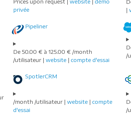
Prices upon request |
website
|
démo
D
privée
|
Pipeliner
D
De 50.00 € à 125.00 € /month
/u
/utilisateur |
website
|
compte d'essai
SpotlerCRM
ur
/month /utilisateur |
website
|
compte
D
d'essai
/u