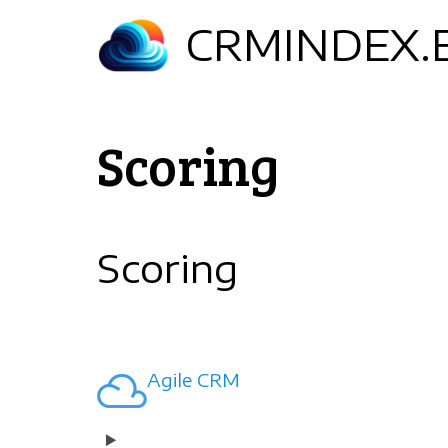
Aller
CRMINDEX.
au
contenu
principal
Scoring
Scoring
Agile CRM