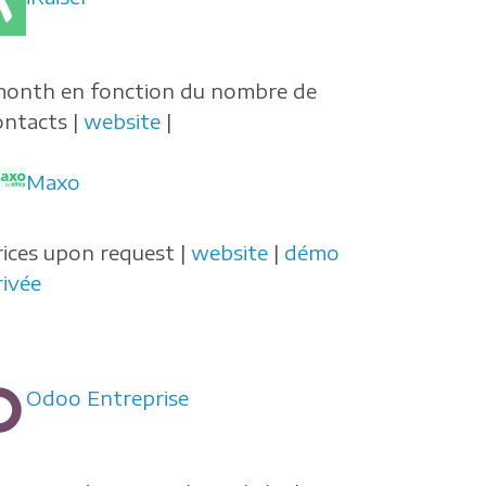
month en fonction du nombre de
ontacts |
website
|
Maxo
rices upon request |
website
|
démo
rivée
Odoo Entreprise