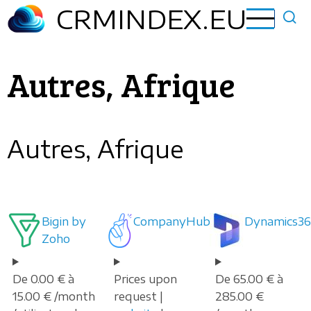
Aller
CRMINDEX.EU
au
contenu
principal
Autres, Afrique
Autres, Afrique
Bigin by
CompanyHub
Dynamics36
Zoho
De 0.00 € à
Prices upon
De 65.00 € à
15.00 € /month
request |
285.00 €