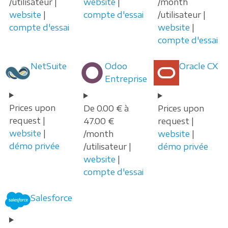
/utilisateur |
website
|
/month
website
|
compte d'essai
/utilisateur |
compte d'essai
website
|
compte d'essai
NetSuite
Odoo
Oracle CX
Entreprise
Prices upon
De 0.00 € à
Prices upon
request |
47.00 €
request |
website
|
/month
website
|
démo privée
/utilisateur |
démo privée
website
|
compte d'essai
Salesforce