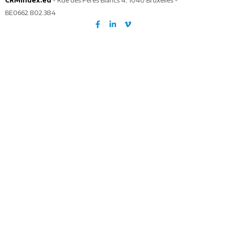
CRMindex.eu
- Rue des Pères Blancs 4, 1040 Bruxelles -
BE0662.802.384