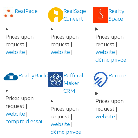
RealPage
RealSage
Realty
Convert
Space
Prices upon
Prices upon
Prices upon
request |
request |
request |
website
|
website
|
website
|
démo privée
RealtyBackOffice
Refferal
Remine
Maker
CRM
Prices upon
Prices upon
request |
Prices upon
request |
website
|
request |
website
|
compte d'essai
website
|
démo privée