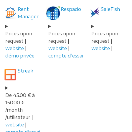
Rent
Respacio
SaleFish
Manager
Prices upon
Prices upon
Prices upon
request |
request |
request |
website
|
website
|
website
|
démo privée
compte d'essai
Streak
De 45.00 € à
150.00 €
/month
/utilisateur |
website
|
compte d'essai