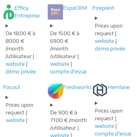
Efficy
EspoCRM
Firepoint
Entreprise
Prices upon
De 18.00 € à
De 15.00 € à
request |
80.00 €
69.00 €
website
|
/month
/month
démo privée
/utilisateur |
/utilisateur |
website
|
website
|
démo privée
compte d'essai
Focus3
Freshworks
Hemlane
Prices upon
Prices upon
request |
De 9.00 € à
request |
website
|
71.00 € /month
website
|
/utilisateur |
compte d'essai
website
|