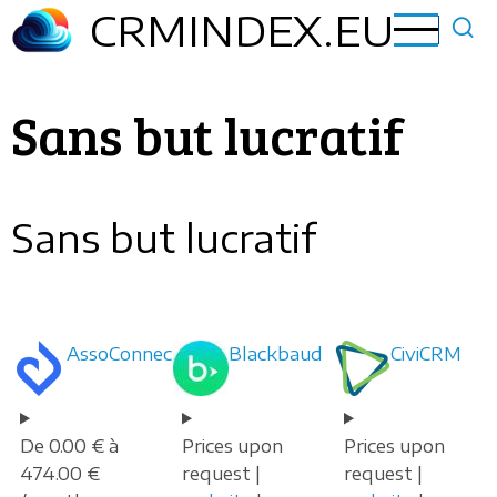
Aller
CRMINDEX.EU
au
contenu
principal
Sans but lucratif
Sans but lucratif
AssoConnect
Blackbaud
CiviCRM
De 0.00 € à
Prices upon
Prices upon
474.00 €
request |
request |