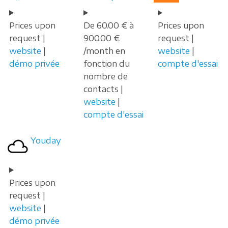
Prices upon
De 60.00 € à
Prices upon
request |
900.00 €
request |
website
|
/month en
website
|
démo privée
fonction du
compte d'essai
nombre de
contacts |
website
|
compte d'essai
Youday
Prices upon
request |
website
|
démo privée