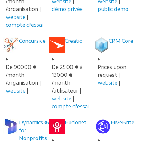
/month
website
|
website
|
/organisation |
démo privée
public demo
website
|
compte d'essai
Concursive
Creatio
CRM Core
De 900.00 €
De 25.00 € à
Prices upon
/month
130.00 €
request |
/organisation |
/month
website
|
website
|
/utilisateur |
website
|
compte d'essai
Dynamics365
Eudonet
HiveBrite
for
Nonprofits