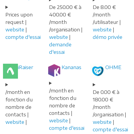
De 250.00 € à
De 8.00 €
Prices upon
400.00 €
/month
request |
/month
/utilisateur |
website
|
/organisation |
website
|
compte d'essai
website
|
démo privée
demande
d'essai
iRaiser
Kananas
OHME
/month en
/month en
De 0.00 € à
fonction du
fonction du
180.00 €
nombre de
nombre de
/month
contacts |
contacts |
/organisation |
website
|
website
|
website
|
compte d'essai
compte d'essai