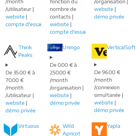
/month
fonction du
/organisation |
/utilisateur |
nombre de
website
|
website
|
contacts |
démo privée
compte d'essai
website
|
compte d'essai
Think
Uningo
VerticalSoft
Peaks
De 0.00 € à
De 96.00 €
De 35.00 € à
250.00 €
/month
70.00 €
/month
/connexion
/month
/organisation |
simultanée |
/utilisateur |
website
|
website
|
website
|
démo privée
démo privée
démo privée
Virtuous
Wild
Yapla
Apricot