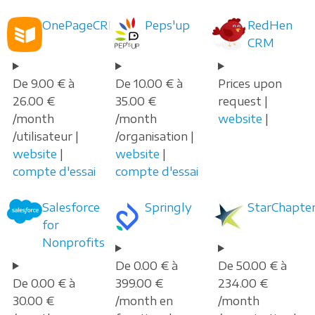
OnePageCRM
Peps'up
RedHen
CRM
De 9.00 € à
De 10.00 € à
Prices upon
26.00 €
35.00 €
request |
/month
/month
website
|
/utilisateur |
/organisation |
website
|
website
|
compte d'essai
compte d'essai
Salesforce
Springly
StarChapte
for
Nonprofits
De 0.00 € à
De 50.00 € à
De 0.00 € à
399.00 €
234.00 €
30.00 €
/month en
/month