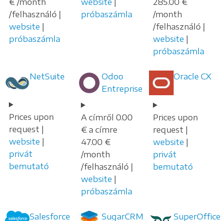
€ /month
website
|
285.00 €
/felhasználó |
próbaszámla
/month
website
|
/felhasználó |
próbaszámla
website
|
próbaszámla
NetSuite
Odoo
Oracle CX
Entreprise
Prices upon
A címről 0.00
Prices upon
request |
€ a címre
request |
website
|
47.00 €
website
|
privát
/month
privát
bemutató
/felhasználó |
bemutató
website
|
próbaszámla
Salesforce
SugarCRM
SuperOffice