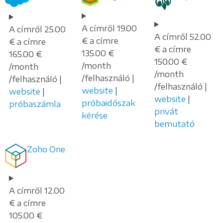
A címről 19.00
A címről 25.00
A címről 52.00
€ a címre
€ a címre
€ a címre
135.00 €
165.00 €
150.00 €
/month
/month
/month
/felhasználó |
/felhasználó |
/felhasználó |
website
|
website
|
website
|
próbaidőszak
próbaszámla
privát
kérése
bemutató
Zoho One
A címről 12.00
€ a címre
105.00 €