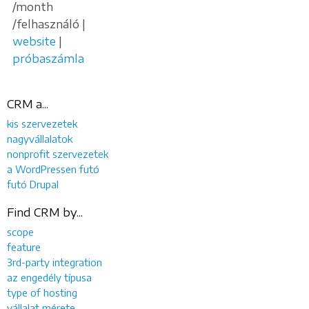
/month
/felhasználó |
website
|
próbaszámla
CRM a...
kis szervezetek
nagyvállalatok
nonprofit szervezetek
a WordPressen futó
futó Drupal
Find CRM by...
scope
feature
3rd-party integration
az engedély típusa
type of hosting
vállalat mérete