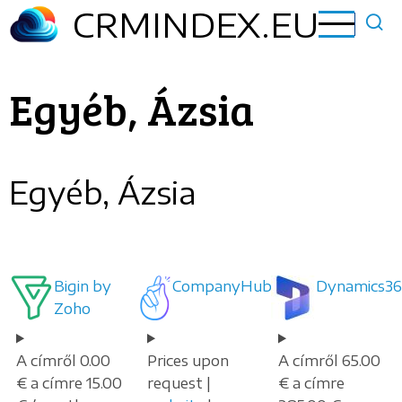
Ugrás
CRMINDEX.EU
a
tartalomra
Egyéb, Ázsia
Egyéb, Ázsia
Bigin by
CompanyHub
Dynamics36
Zoho
A címről 0.00
Prices upon
A címről 65.00
€ a címre 15.00
request |
€ a címre