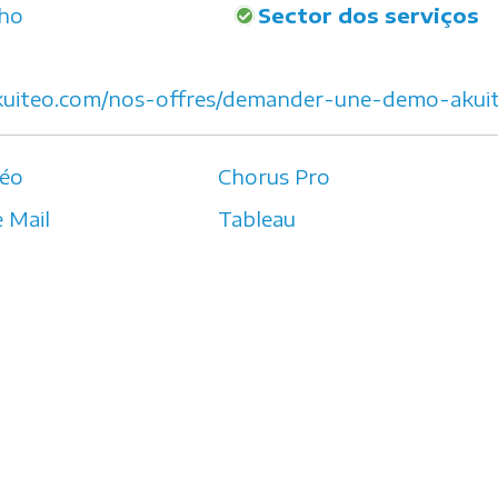
lho
Sector dos serviços
kuiteo.com/nos-offres/demander-une-demo-akui
néo
Chorus Pro
 Mail
Tableau