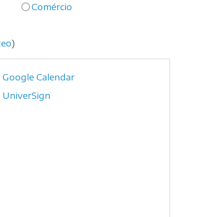
Comércio
teo
)
Google Calendar
UniverSign