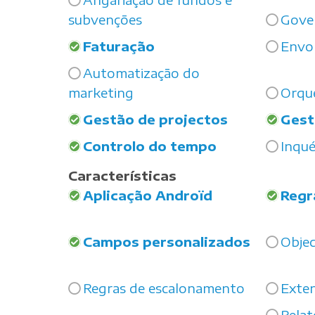
subvenções
Gove
Faturação
Envol
Automatização do
marketing
Orqu
Gestão de projectos
Gest
Controlo do tempo
Inqué
Características
Aplicação Androïd
Regr
Campos personalizados
Objec
Regras de escalonamento
Exte
Relat