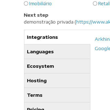
Imobiliário
Reta
Next step
demonstração privada (
https://www.a
Integrations
Arkhi
(separador
Google
ativo)
Languages
Ecosystem
Hosting
Terms
Pricing