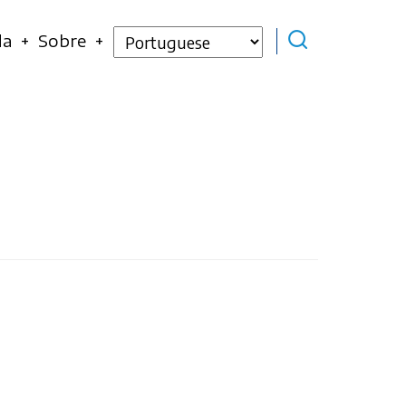
Select
da
Sobre
your
language