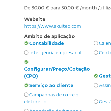
De 30.00 € para 50.00 € /month /utili
Website
https://www.akuiteo.com
Âmbito de aplicação
Contabilidade
Calen
Inteligência empresarial
Cent
Configurar/Preço/Cotação
(CPQ)
Gest
Serviço ao cliente
Assin
Campanhas de correio
eletrónico
Gest
Angariação de fundos e