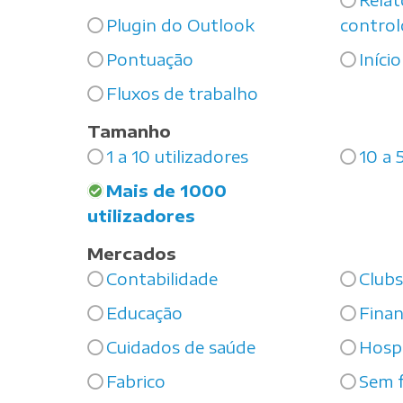
Plugin do Outlook
control
Pontuação
Iníci
Fluxos de trabalho
Tamanho
1 a 10 utilizadores
10 a 
Mais de 1000
utilizadores
Mercados
Contabilidade
Clubs
Educação
Finan
Cuidados de saúde
Hospi
Fabrico
Sem f