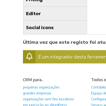
Editor
Social icons
Última vez que este registo foi atu
É um integrador desta ferrame
CRM para...
Todos o
pequenas organizações
Contabili
grandes empresas
Espaço d
organizações sem fins lucrativos
Configur
em execução no WordPress
Serviço a