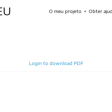
EU
Navegação
O meu projeto
Obter aju
principal
Login to download PDF