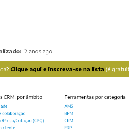
alizado
2 anos ago
nta?
Clique aqui e inscreva-se na lista
(é gratuit
s CRM, por âmbito
Ferramentas por categoria
dade
AMS
e colaboração
BPM
ar/Preço/Cotação (CPQ)
CRM
o cliente
ERP