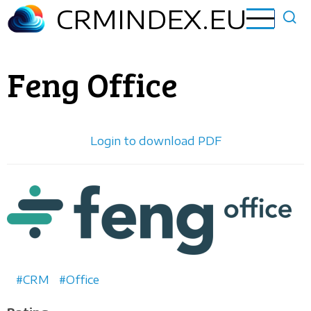
Hyppää
CRMINDEX.EU
pääsisältöön
Feng Office
Login to download PDF
Horizontal
logo
CRM
Office