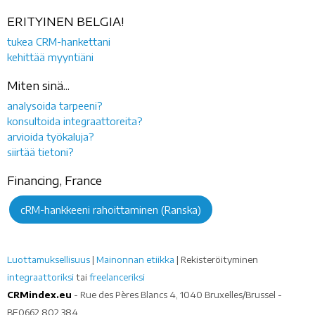
ERITYINEN BELGIA!
tukea CRM-hankettani
kehittää myyntiäni
Miten sinä...
analysoida tarpeeni?
konsultoida integraattoreita?
arvioida työkaluja?
siirtää tietoni?
Financing, France
cRM-hankkeeni rahoittaminen (Ranska)
Luottamuksellisuus
|
Mainonnan etiikka
| Rekisteröityminen
integraattoriksi
tai
freelanceriksi
CRMindex.eu
- Rue des Pères Blancs 4, 1040 Bruxelles/Brussel -
BE0662.802.384