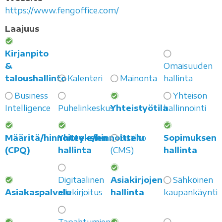
https://www.fengoffice.com/
Laajuus
Kirjanpito
&
Omaisuuden
taloushallinto
Kalenteri
Mainonta
hallinta
Business
Yhteisön
Intelligence
Puhelinkeskus
Yhteistyötila
hallinnointi
Määritä/hinnoittele/hinnoittelu
Yhteyksien
Sisältö
Sopimuksen
(CPQ)
hallinta
(CMS)
hallinta
Digitaalinen
Asiakirjojen
Sähköinen
Asiakaspalvelu
allekirjoitus
hallinta
kaupankäynti
Tapahtumien