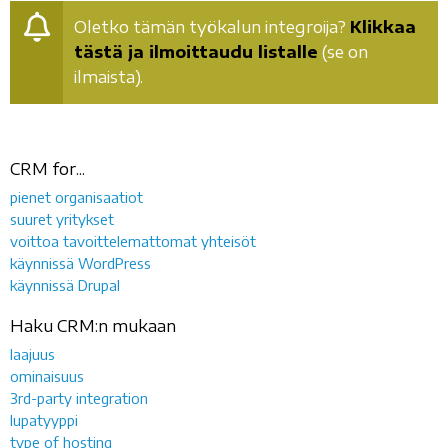
Oletko tämän työkalun integroija?
Klikkaa
tästä ja ilmoittaudu listalle
(se on
ilmaista).
CRM for...
pienet organisaatiot
suuret yritykset
voittoa tavoittelemattomat yhteisöt
käynnissä WordPress
käynnissä Drupal
Haku CRM:n mukaan
laajuus
ominaisuus
3rd-party integration
lupatyyppi
type of hosting