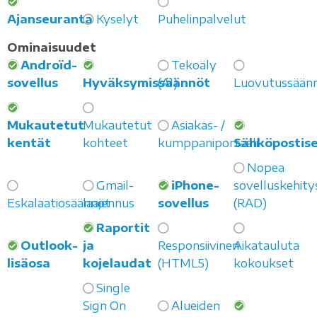
Ajanseuranta
Kyselyt
Puhelinpalvelut
Ominaisuudet
Androïd-
Tekoäly
sovellus
Hyväksymissäännöt
(AI)
Luovutussään
Mukautetut
Mukautetut
Asiakas- /
kentät
kohteet
kumppaniportaali
Sähköpostis
Nopea
Gmail-
iPhone-
sovelluskehity
Eskalaatiosäännöt
laajennus
sovellus
(RAD)
Raportit
Outlook-
ja
Responsiivinen
Aikatauluta
lisäosa
kojelaudat
(HTML5)
kokoukset
Single
Sign On
Alueiden