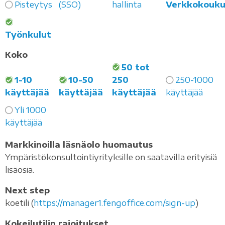
Pisteytys
(SSO)
hallinta
Verkkokouku
Työnkulut
Koko
50 tot
1-10
10-50
250
250-1000
käyttäjää
käyttäjää
käyttäjää
käyttäjää
Yli 1000
käyttäjää
Markkinoilla läsnäolo huomautus
Ympäristökonsultointiyrityksille on saatavilla erityisiä
lisäosia.
Next step
koetili (
https://manager1.fengoffice.com/sign-up
)
Kokeilutilin rajoitukset