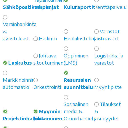
Sähköpostikampanjat
hallinta
Kuluraportit
Kenttäpalvelu
Varainhankinta
&
Varastot
avustukset
Hallinto
Henkilöstöhallinto
ja varastot
Johtava
Oppiminen
Logistiikka ja
Laskutus
sitoutuminen
(LMS)
varastot
Markkinoinnin
Resurssien
automaatio
Orkestrointi
suunnittelu
Myyntipiste
Sosiaalinen
Tilaukset
Myynnin
media &
&
Projektinhallinta
johtaminen
Omnichannel
jäsenyydet