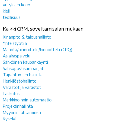
yrityksen koko
kieli
teollisuus
Kaikki CRM, soveltamisalan mukaan
Kirjanpito & taloushallinto
Yhteistyötila
Määritä/hinnoittele/hinnoittelu (CPQ)
Asiakaspalvelu
Sähköinen kaupankäynti
Sähköpostikampanjat
Tapahtumien hallinta
Henkilöstöhallinto
Varastot ja varastot
Laskutus
Markkinoinnin automaatio
Projektinhallinta
Myynnin johtaminen
Kyselyt