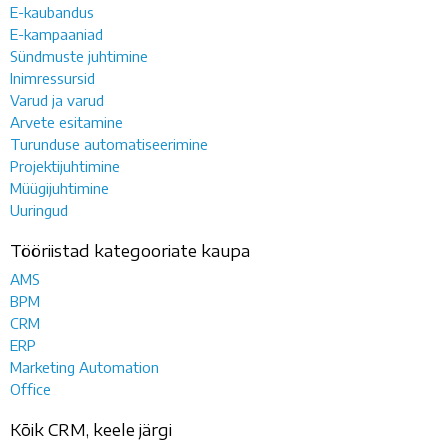
E-kaubandus
E-kampaaniad
Sündmuste juhtimine
Inimressursid
Varud ja varud
Arvete esitamine
Turunduse automatiseerimine
Projektijuhtimine
Müügijuhtimine
Uuringud
Tööriistad kategooriate kaupa
AMS
BPM
CRM
ERP
Marketing Automation
Office
Kõik CRM, keele järgi