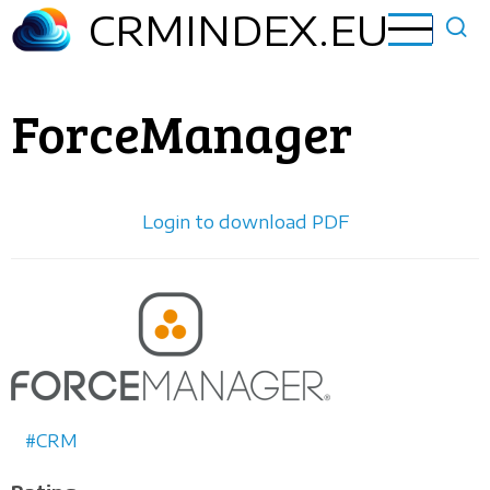
Liigu
CRMINDEX.EU
edasi
põhisisu
juurde
ForceManager
Login to download PDF
Horizontal
logo
CRM