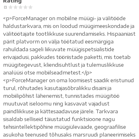
Rating
<p>ForceManager on mobiilne müügi- ja välitööde
haldustarkvara, mis on loodud müügimeeskondade ja
välitöötajate tootlikkuse suurendamiseks. Hispaaniast
pärit platvorm on välja töötatud eesmärgiga
rahuldada sageli liikuvate müügispetsialistide
erivajadusi, pakkudes tööriistade paketti, mis toetab
müügitegevust, kliendisuhtlust ja tulemuslikkuse
analüüsi otse mobiilseadmetest.</p>
<p>ForceManager on oma loomisest saadik eristunud
turul, rõhutades kasutajasõbralikku disaini ja
mobiilipõhist lähenemist, tunnistades müügitöö
muutuvat iseloomu ning kasvavat vajadust
paindlikkuse ja kättesaadavuse järele. Tarkvara
sisaldab selliseid täiustatud funktsioone nagu
tehisintellektipõhine müügiülevaade, geograafilise
asukoha teenused tõhusaks marsruudi planeerimiseks