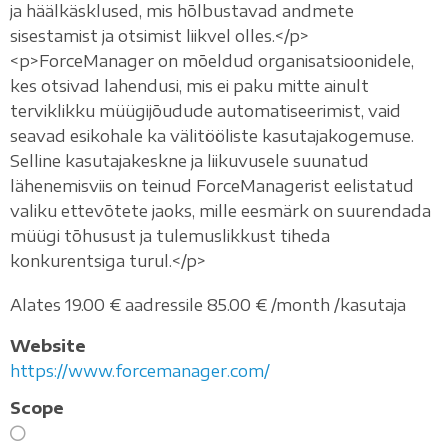
ja häälkäsklused, mis hõlbustavad andmete
sisestamist ja otsimist liikvel olles.</p>
<p>ForceManager on mõeldud organisatsioonidele,
kes otsivad lahendusi, mis ei paku mitte ainult
terviklikku müügijõudude automatiseerimist, vaid
seavad esikohale ka välitööliste kasutajakogemuse.
Selline kasutajakeskne ja liikuvusele suunatud
lähenemisviis on teinud ForceManagerist eelistatud
valiku ettevõtete jaoks, mille eesmärk on suurendada
müügi tõhusust ja tulemuslikkust tiheda
konkurentsiga turul.</p>
Alates 19.00 € aadressile 85.00 € /month /kasutaja
Website
https://www.forcemanager.com/
Scope