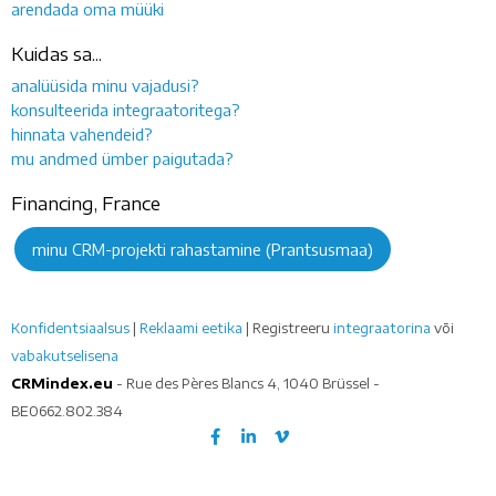
arendada oma müüki
Kuidas sa...
analüüsida minu vajadusi?
konsulteerida integraatoritega?
hinnata vahendeid?
mu andmed ümber paigutada?
Financing, France
minu CRM-projekti rahastamine (Prantsusmaa)
Konfidentsiaalsus
|
Reklaami eetika
| Registreeru
integraatorina
või
vabakutselisena
CRMindex.eu
- Rue des Pères Blancs 4, 1040 Brüssel -
BE0662.802.384