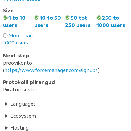
Size
1 to 10
10 to 50
50 tot
250 to
users
users
250 users
1000 users
More than
1000 users
Next step
proovikonto
(
https://www.forcemanager.com/signup/
)
Protokolli piirangud
Piiratud kestus
Languages
Ecosystem
Hosting