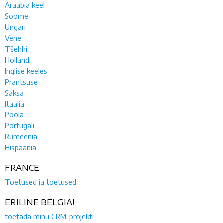
Araabia keel
Soome
Ungari
Vene
Tšehhi
Hollandi
Inglise keeles
Prantsuse
Saksa
Itaalia
Poola
Portugali
Rumeenia
Hispaania
FRANCE
Toetused ja toetused
ERILINE BELGIA!
toetada minu CRM-projekti