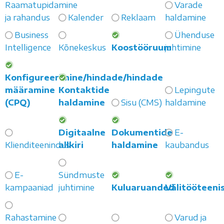
Raamatupidamine
Varade
ja rahandus
Kalender
Reklaam
haldamine
Business
Ühenduse
Intelligence
Kõnekeskus
Koostööruum
juhtimine
Konfigureerimine/hindade/hindade
määramine
Kontaktide
Lepingute
(CPQ)
haldamine
Sisu (CMS)
haldamine
Digitaalne
Dokumentide
E-
Klienditeenindus
allkiri
haldamine
kaubandus
E-
Sündmuste
kampaaniad
juhtimine
Kuluaruanded
Välitööteeni
Rahastamine
Varud ja