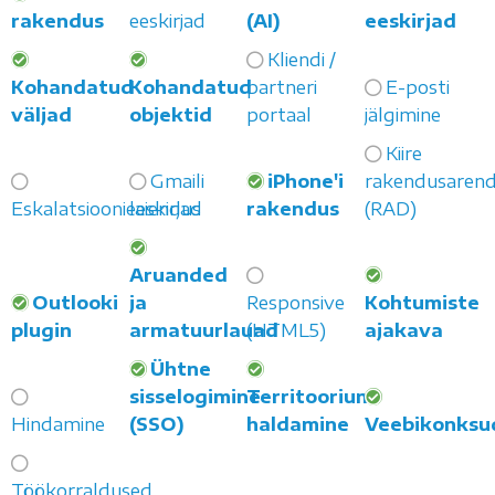
rakendus
eeskirjad
(AI)
eeskirjad
Kliendi /
Kohandatud
Kohandatud
partneri
E-posti
väljad
objektid
portaal
jälgimine
Kiire
Gmaili
iPhone'i
rakendusaren
Eskalatsioonieeskirjad
laiendus
rakendus
(RAD)
Aruanded
Outlooki
ja
Responsive
Kohtumiste
plugin
armatuurlauad
(HTML5)
ajakava
Ühtne
sisselogimine
Territooriumi
Hindamine
(SSO)
haldamine
Veebikonksu
Töökorraldused