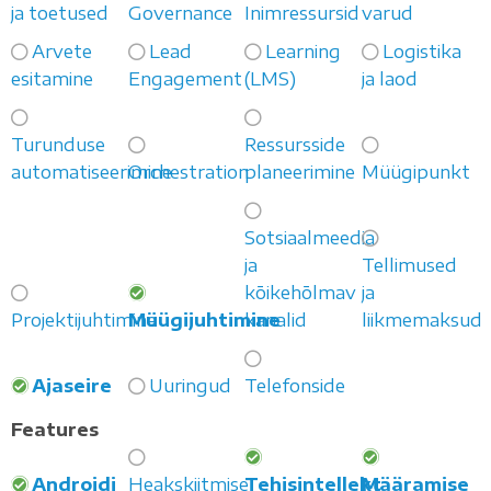
ja toetused
Governance
Inimressursid
varud
Arvete
Lead
Learning
Logistika
esitamine
Engagement
(LMS)
ja laod
Turunduse
Ressursside
automatiseerimine
Orchestration
planeerimine
Müügipunkt
Sotsiaalmeedia
ja
Tellimused
kõikehõlmav
ja
Projektijuhtimine
Müügijuhtimine
kanalid
liikmemaksud
Ajaseire
Uuringud
Telefonside
Features
Androidi
Heakskiitmise
Tehisintellekt
Määramise