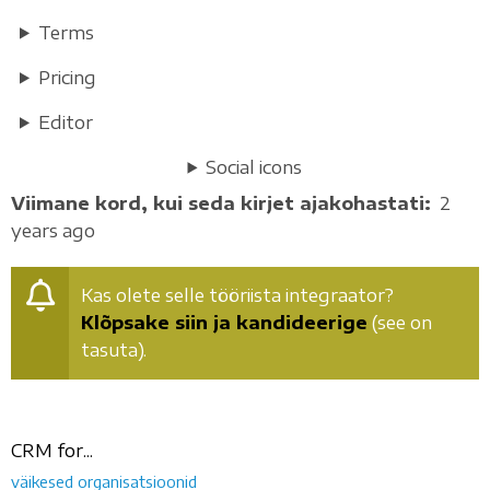
Terms
Pricing
Editor
Social icons
Viimane kord, kui seda kirjet ajakohastati
2
years ago
Kas olete selle tööriista integraator?
Klõpsake siin ja kandideerige
(see on
tasuta).
CRM for...
väikesed organisatsioonid