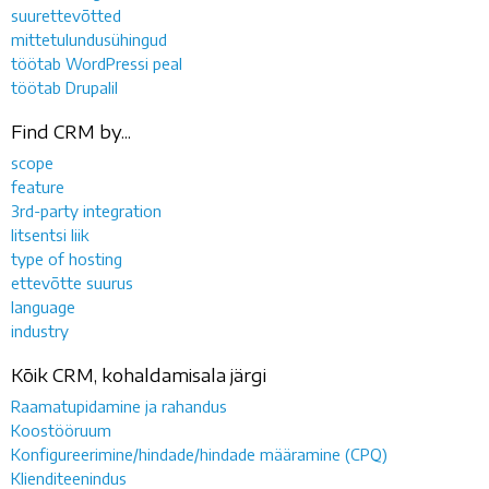
suurettevõtted
mittetulundusühingud
töötab WordPressi peal
töötab Drupalil
Find CRM by...
scope
feature
3rd-party integration
litsentsi liik
type of hosting
ettevõtte suurus
language
industry
Kõik CRM, kohaldamisala järgi
Raamatupidamine ja rahandus
Koostööruum
Konfigureerimine/hindade/hindade määramine (CPQ)
Klienditeenindus