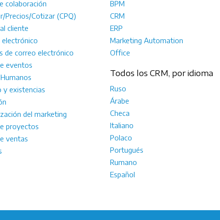
e colaboración
BPM
r/Precios/Cotizar (CPQ)
CRM
al cliente
ERP
electrónico
Marketing Automation
 de correo electrónico
Office
de eventos
Todos los CRM, por idioma
 Humanos
Ruso
o y existencias
Árabe
ón
Checa
zación del marketing
Italiano
de proyectos
Polaco
de ventas
Portugués
s
Rumano
Español
omo
integrador
o
autónomo