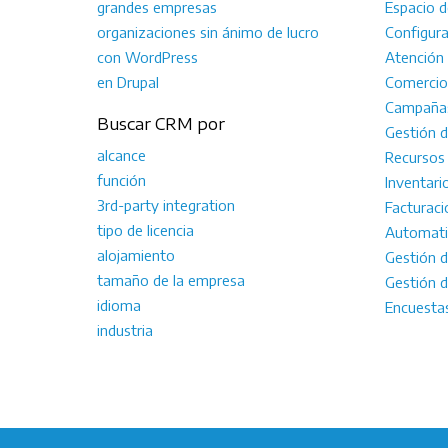
grandes empresas
Espacio d
organizaciones sin ánimo de lucro
Configura
con WordPress
Atención 
en Drupal
Comercio 
Campañas
Buscar CRM por
Gestión 
alcance
Recursos
función
Inventari
3rd-party integration
Facturaci
tipo de licencia
Automati
alojamiento
Gestión 
tamaño de la empresa
Gestión 
idioma
Encuesta
industria
|
|
Confidencialidad
Ética publicitaria
Registrarse c