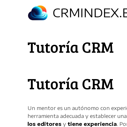
Pasar
CRMINDEX.
al
contenido
principal
Tutoría CRM
Tutoría CRM
Un mentor es un autónomo con experien
herramienta adecuada y establecer una r
los editores
y
tiene experiencia
. Po