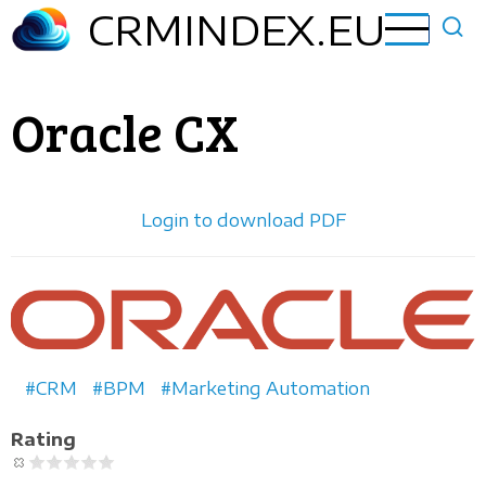
Přejít
CRMINDEX.EU
k
hlavnímu
obsahu
Oracle CX
Login to download PDF
Horizontal
logo
CRM
BPM
Marketing Automation
Rating