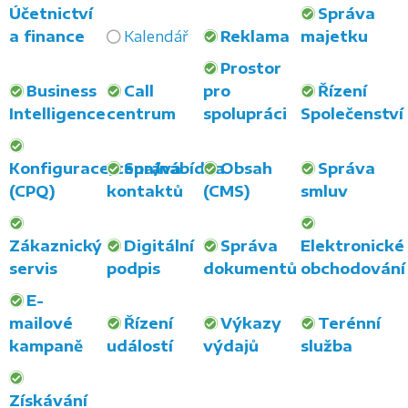
Účetnictví
Správa
a finance
Kalendář
Reklama
majetku
Prostor
Business
Call
pro
Řízení
Intelligence
centrum
spolupráci
Společenství
Konfigurace/cena/nábídka
Správa
Obsah
Správa
(CPQ)
kontaktů
(CMS)
smluv
Zákaznický
Digitální
Správa
Elektronické
servis
podpis
dokumentů
obchodování
E-
mailové
Řízení
Výkazy
Terénní
kampaně
událostí
výdajů
služba
Získávání