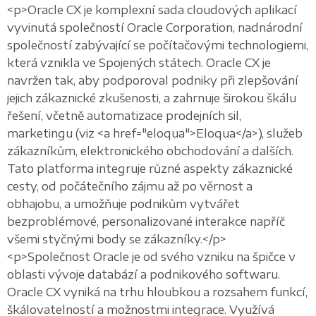
<p>Oracle CX je komplexní sada cloudových aplikací
vyvinutá společností Oracle Corporation, nadnárodní
společností zabývající se počítačovými technologiemi,
která vznikla ve Spojených státech. Oracle CX je
navržen tak, aby podporoval podniky při zlepšování
jejich zákaznické zkušenosti, a zahrnuje širokou škálu
řešení, včetně automatizace prodejních sil,
marketingu (viz <a href="eloqua">Eloqua</a>), služeb
zákazníkům, elektronického obchodování a dalších.
Tato platforma integruje různé aspekty zákaznické
cesty, od počátečního zájmu až po věrnost a
obhajobu, a umožňuje podnikům vytvářet
bezproblémové, personalizované interakce napříč
všemi styčnými body se zákazníky.</p>
<p>Společnost Oracle je od svého vzniku na špičce v
oblasti vývoje databází a podnikového softwaru.
Oracle CX vyniká na trhu hloubkou a rozsahem funkcí,
škálovatelností a možnostmi integrace. Využívá