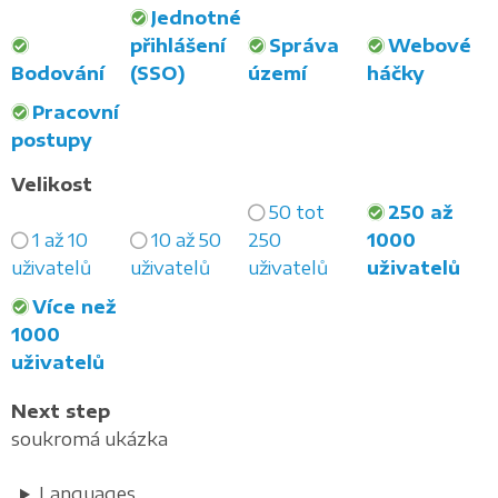
Jednotné
přihlášení
Správa
Webové
Bodování
(SSO)
území
háčky
Pracovní
postupy
Velikost
50 tot
250 až
1 až 10
10 až 50
250
1000
uživatelů
uživatelů
uživatelů
uživatelů
Více než
1000
uživatelů
Next step
soukromá ukázka
Languages