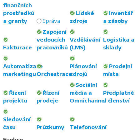
finančních
prostředků
Lidské
Inventář
a granty
Správa
zdroje
a zásoby
Zapojení
vedoucích
Vzdělávání
Logistika a
Fakturace
pracovníků
(LMS)
sklady
Automatizace
Plánování
Prodejní
marketingu
Orchestrace
zdrojů
místa
Sociální
Řízení
Řízení
média a
Předplatné
projektu
prodeje
Omnichannel
a členství
Sledování
času
Průzkumy
Telefonování
Funkce