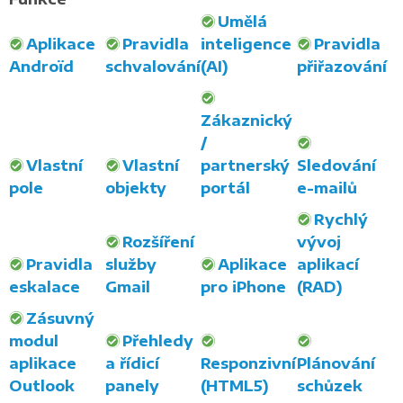
Umělá
Aplikace
Pravidla
inteligence
Pravidla
Androïd
schvalování
(AI)
přiřazování
Zákaznický
/
Vlastní
Vlastní
partnerský
Sledování
pole
objekty
portál
e-mailů
Rychlý
Rozšíření
vývoj
Pravidla
služby
Aplikace
aplikací
eskalace
Gmail
pro iPhone
(RAD)
Zásuvný
modul
Přehledy
aplikace
a řídicí
Responzivní
Plánování
Outlook
panely
(HTML5)
schůzek