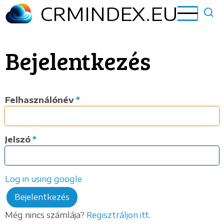
Ugrás
CRMINDEX.EU
a
tartalomra
Bejelentkezés
Felhasználónév
Jelszó
Log in using google
Még nincs számlája?
Regisztráljon itt
.