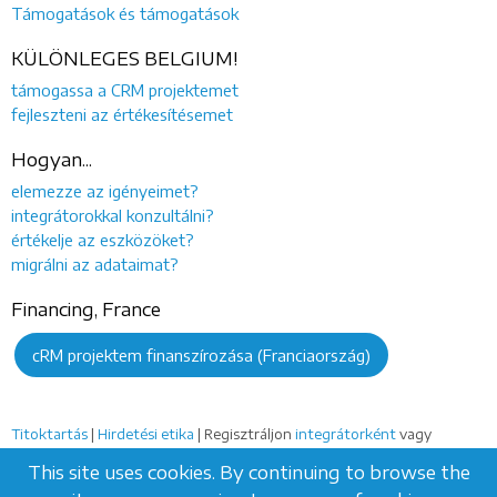
Támogatások és támogatások
KÜLÖNLEGES BELGIUM!
támogassa a CRM projektemet
fejleszteni az értékesítésemet
Hogyan...
elemezze az igényeimet?
integrátorokkal konzultálni?
értékelje az eszközöket?
migrálni az adataimat?
Financing, France
cRM projektem finanszírozása (Franciaország)
Titoktartás
|
Hirdetési etika
| Regisztráljon
integrátorként
vagy
szabadúszóként
This site uses cookies. By continuing to browse the
CRMindex.eu
- Rue des Pères Blancs 4, 1040 Brüsszel -