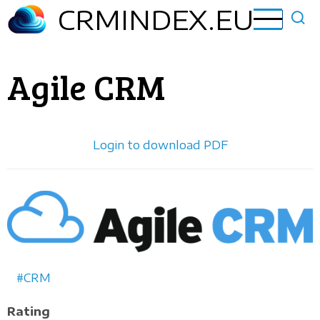
Aller
CRMINDEX.EU
au
contenu
principal
Agile CRM
Login to download PDF
Horizontal
logo
CRM
Rating