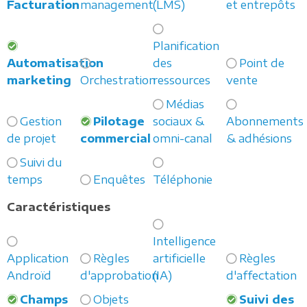
Facturation
management
(LMS)
et entrepôts
Planification
Automatisation
des
Point de
marketing
Orchestration
ressources
vente
Médias
Gestion
Pilotage
sociaux &
Abonnements
de projet
commercial
omni-canal
& adhésions
Suivi du
temps
Enquêtes
Téléphonie
Caractéristiques
Intelligence
Application
Règles
artificielle
Règles
Androïd
d'approbation
(IA)
d'affectation
Champs
Objets
Suivi des