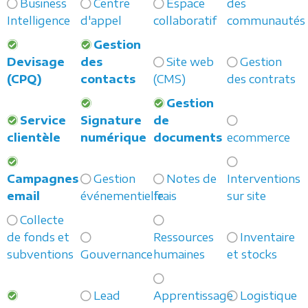
Business
Centre
Espace
des
Intelligence
d'appel
collaboratif
communautés
Gestion
Devisage
des
Site web
Gestion
(CPQ)
contacts
(CMS)
des contrats
Gestion
Service
Signature
de
clientèle
numérique
documents
ecommerce
Campagnes
Gestion
Notes de
Interventions
email
événementielle
frais
sur site
Collecte
de fonds et
Ressources
Inventaire
subventions
Gouvernance
humaines
et stocks
Lead
Apprentissage
Logistique