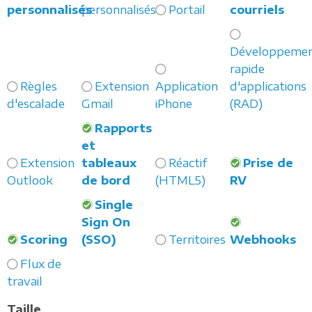
personnalisés
personnalisés
Portail
courriels
Développeme
rapide
Règles
Extension
Application
d'applications
d'escalade
Gmail
iPhone
(RAD)
Rapports
et
Extension
tableaux
Réactif
Prise de
Outlook
de bord
(HTML5)
RV
Single
Sign On
Scoring
(SSO)
Territoires
Webhooks
Flux de
travail
Taille